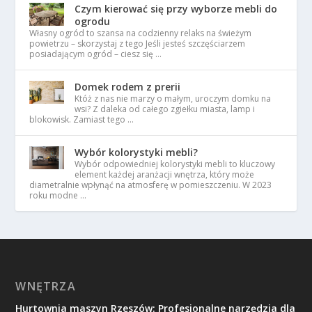
Czym kierować się przy wyborze mebli do
ogrodu
Własny ogród to szansa na codzienny relaks na świeżym
powietrzu – skorzystaj z tego Jeśli jesteś szczęściarzem
posiadającym ogród – ciesz się …
Domek rodem z prerii
Któż z nas nie marzy o małym, uroczym domku na
wsi? Z daleka od całego zgiełku miasta, lamp i
blokowisk. Zamiast tego …
Wybór kolorystyki mebli?
Wybór odpowiedniej kolorystyki mebli to kluczowy
element każdej aranżacji wnętrza, który może
diametralnie wpłynąć na atmosferę w pomieszczeniu. W 2023
roku modne …
WNĘTRZA
Hurtownia maszyn Rzeszów: Profesjonalne narzędzia dla