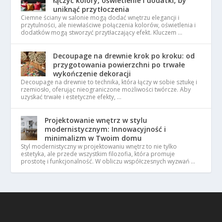
łączyć kolory, oświetlenie i dodatki, by
uniknąć przytłoczenia
Ciemne ściany w salonie mogą dodać wnętrzu elegancji i
przytulności, ale niewłaściwe połączenia kolorów, oświetlenia i
dodatków mogą stworzyć przytłaczający efekt. Kluczem …
Decoupage na drewnie krok po kroku: od
przygotowania powierzchni po trwałe
wykończenie dekoracji
Decoupage na drewnie to technika, która łączy w sobie sztukę i
rzemiosło, oferując nieograniczone możliwości twórcze. Aby
uzyskać trwałe i estetyczne efekty, …
Projektowanie wnętrz w stylu
modernistycznym: Innowacyjność i
minimalizm w Twoim domu
Styl modernistyczny w projektowaniu wnętrz to nie tylko
estetyka, ale przede wszystkim filozofia, która promuje
prostotę i funkcjonalność. W obliczu współczesnych wyzwań …