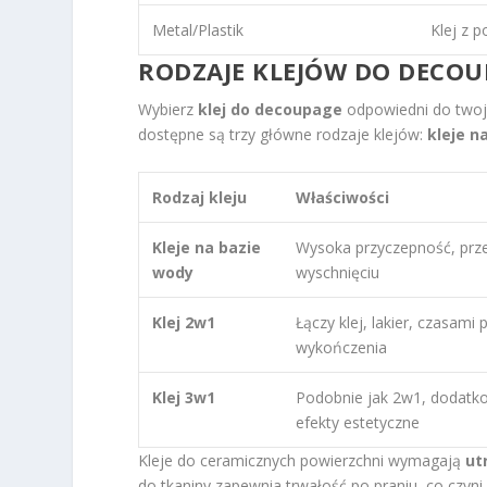
Metal/Plastik
Klej z 
RODZAJE KLEJÓW DO
DECOUP
Wybierz
klej do decoupage
odpowiedni do twoje
dostępne są trzy główne rodzaje klejów:
kleje n
Rodzaj kleju
Właściwości
Kleje na bazie
Wysoka przyczepność, prz
wody
wyschnięciu
Klej 2w1
Łączy klej, lakier, czasami
wykończenia
Klej 3w1
Podobnie jak 2w1, dodatk
efekty estetyczne
Kleje do ceramicznych powierzchni wymagają
ut
do tkaniny zapewnia trwałość po praniu, co czy