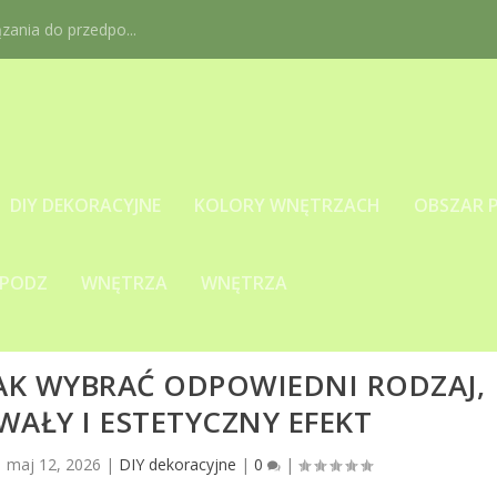
ania do przedpo...
DIY DEKORACYJNE
KOLORY WNĘTRZACH
OBSZAR 
 PODZ
WNĘTRZA
WNĘTRZA
JAK WYBRAĆ ODPOWIEDNI RODZAJ,
WAŁY I ESTETYCZNY EFEKT
|
maj 12, 2026
|
DIY dekoracyjne
|
0
|