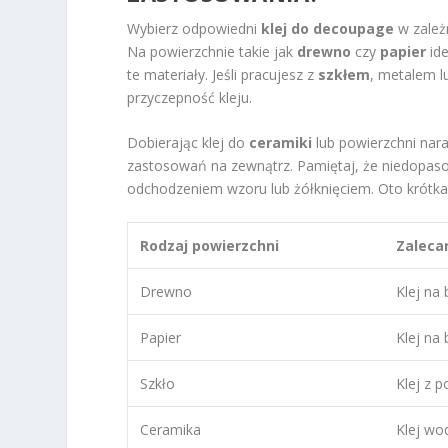
Wybierz odpowiedni
klej do decoupage
w zależn
Na powierzchnie takie jak
drewno
czy
papier
ide
te materiały. Jeśli pracujesz z
szkłem
, metalem l
przyczepność kleju.
Dobierając klej do
ceramiki
lub powierzchni nar
zastosowań na zewnątrz. Pamiętaj, że niedopas
odchodzeniem wzoru lub żółknięciem. Oto krótka 
Rodzaj powierzchni
Zalecan
Drewno
Klej na
Papier
Klej na
Szkło
Klej z 
Ceramika
Klej w