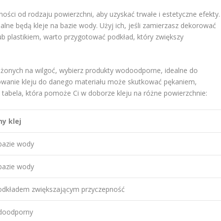
ości od rodzaju powierzchni, aby uzyskać trwałe i estetyczne efekty.
alne będą kleje na bazie wody. Użyj ich, jeśli zamierzasz dekorować
ub plastikiem, warto przygotować podkład, który zwiększy
ażonych na wilgoć, wybierz produkty wodoodporne, idealne do
owanie kleju do danego materiału może skutkować pękaniem,
tabela, która pomoże Ci w doborze kleju na różne powierzchnie:
y klej
 bazie wody
 bazie wody
podkładem zwiększającym przyczepność
odoodporny