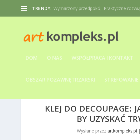
TRENDY:
Wymarzony przedpokój. Praktyczne rozwiąz
DOM
O NAS
WSPÓŁPRACA I KONTAKT
OBSZAR POZAWNĘTRZARSKI
STREFOWANIE
KLEJ DO DECOUPAGE: 
BY UZYSKAĆ TR
Wysłane przez
artkompleks.pl