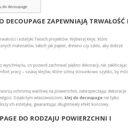
ju do decoupage
DO DECOUPAGE ZAPEWNIAJĄ TRWAŁOŚĆ 
wałości i estetyki Twoich projektów. Wybieraj kleje, które
żnych materiałów, takich jak papier, drewno czy szkło, aby dobrze
o wyschnięciu, co pozwoli zachować piękno dekoracji, nie zakłócając
mfort pracy – szukaj klejów, które schną stosunkowo szybko, by mó
tworzą ochronną warstwę na powierzchni, zabezpieczając dekoracje
ilgoci. Dzięki tym właściwościom,
klej do decoupage
nie tylko
ększy ich estetykę, gwarantując długotrwały efekt końcowy.
UPAGE DO RODZAJU POWIERZCHNI I