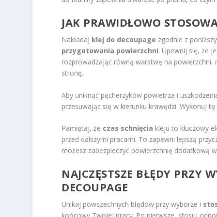
JAK PRAWIDŁOWO STOSOWA
Nakładaj
klej do decoupage
zgodnie z poniższym
przygotowania powierzchni
. Upewnij się, że j
rozprowadzając równą warstwę na powierzchni, n
stronę.
Aby uniknąć pęcherzyków powietrza i uszkodzenia 
przesuwając się w kierunku krawędzi. Wykonuj tę
Pamiętaj, że
czas schnięcia
kleju to kluczowy 
przed dalszymi pracami. To zapewni lepszą przyc
możesz zabezpieczyć powierzchnię dodatkową wars
NAJCZĘSTSZE BŁĘDY PRZY W
DECOUPAGE
Unikaj powszechnych błędów przy wyborze i
sto
końcowy Twojej pracy. Po pierwsze, stosuj odpow