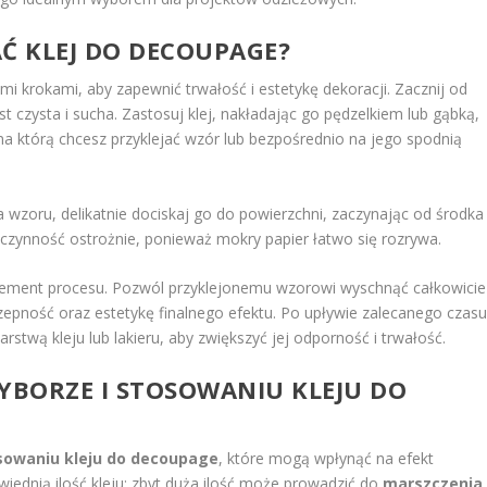
Ć KLEJ DO DECOUPAGE?
i krokami, aby zapewnić trwałość i estetykę dekoracji. Zacznij od
est czysta i sucha. Zastosuj klej, nakładając go pędzelkiem lub gąbką,
a którą chcesz przyklejać wzór lub bezpośrednio na jego spodnią
wzoru, delikatnie dociskaj go do powierzchni, zaczynając od środka 
 czynność ostrożnie, ponieważ mokry papier łatwo się rozrywa.
element procesu. Pozwól przyklejonemu wzorowi wyschnąć całkowicie
zepność oraz estetykę finalnego efektu. Po upływie zalecanego czasu
twą kleju lub lakieru, aby zwiększyć jej odporność i trwałość.
YBORZE I STOSOWANIU KLEJU DO
sowaniu kleju do decoupage
, które mogą wpłynąć na efekt
iednią ilość kleju; zbyt duża ilość może prowadzić do
marszczenia