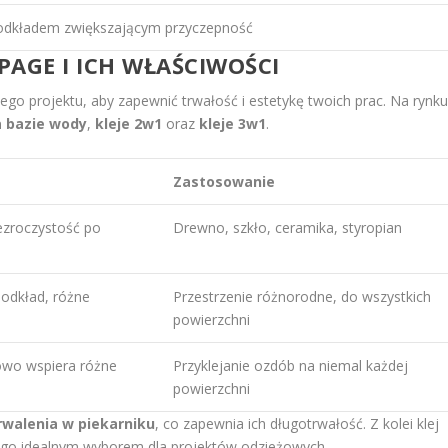
podkładem zwiększającym przyczepność
AGE I ICH WŁAŚCIWOŚCI
go projektu, aby zapewnić trwałość i estetykę twoich prac. Na rynk
a bazie wody
,
kleje 2w1
oraz
kleje 3w1
.
Zastosowanie
ezroczystość po
Drewno, szkło, ceramika, styropian
 podkład, różne
Przestrzenie różnorodne, do wszystkich
powierzchni
owo wspiera różne
Przyklejanie ozdób na niemal każdej
powierzchni
rwalenia w piekarniku
, co zapewnia ich długotrwałość. Z kolei klej
ni go idealnym wyborem dla projektów odzieżowych.