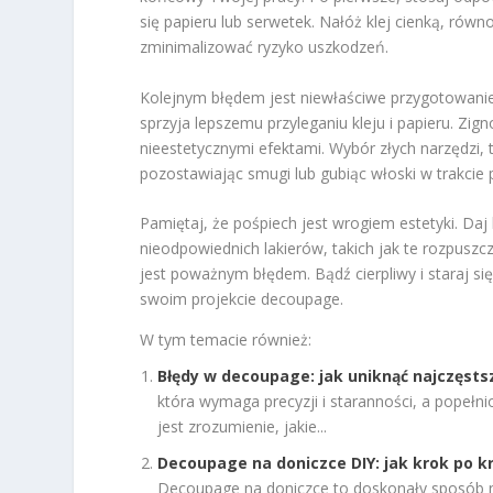
się papieru lub serwetek. Nałóż klej cienką, równ
zminimalizować ryzyko uszkodzeń.
Kolejnym błędem jest niewłaściwe przygotowani
sprzyja lepszemu przyleganiu kleju i papieru. Zi
nieestetycznymi efektami. Wybór złych narzędzi, 
pozostawiając smugi lub gubiąc włoski w trakcie 
Pamiętaj, że pośpiech jest wrogiem estetyki. Daj 
nieodpowiednich lakierów, takich jak te rozpuszc
jest poważnym błędem. Bądź cierpliwy i staraj się
swoim projekcie decoupage.
W tym temacie również:
Błędy w decoupage: jak uniknąć najczęsts
która wymaga precyzji i staranności, a popeł
jest zrozumienie, jakie...
Decoupage na doniczce DIY: jak krok po k
Decoupage na doniczce to doskonały sposób na 