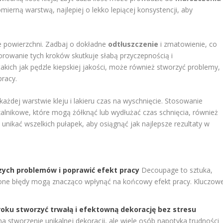
omierną warstwą, najlepiej o lekko lepiącej konsystencji, aby
e powierzchni. Zadbaj o dokładne
odtłuszczenie
i zmatowienie, co
gnorowanie tych kroków skutkuje słabą przyczepnością i
takich jak pędzle kiepskiej jakości, może również stworzyć problemy,
pracy.
każdej warstwie kleju i lakieru czas na wyschnięcie. Stosowanie
zalnikowe, które mogą żółknąć lub wydłużać czas schnięcia, również
 unikać wszelkich pułapek, aby osiągnąć jak najlepsze rezultaty w
zych problemów i poprawić efekt pracy
Decoupage to sztuka,
nione błędy mogą znacząco wpłynąć na końcowy efekt pracy. Kluczow
roku stworzyć trwałą i efektowną dekorację bez stresu
stworzenie unikalnej dekoracji, ale wiele osób napotyka trudności