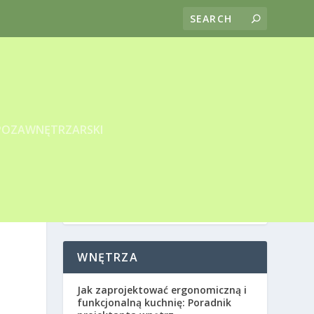
POZAWNĘTRZARSKI
WNĘTRZA
Jak zaprojektować ergonomiczną i
funkcjonalną kuchnię: Poradnik