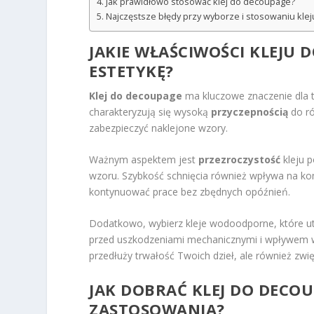
Jak prawidłowo stosować klej do decoupage?
Najczęstsze błędy przy wyborze i stosowaniu kle
JAKIE WŁAŚCIWOŚCI KLEJU 
ESTETYKĘ?
Klej do decoupage
ma kluczowe znaczenie dla tr
charakteryzują się wysoką
przyczepnością
do ró
zabezpieczyć naklejone wzory.
Ważnym aspektem jest
przezroczystość
kleju p
wzoru. Szybkość schnięcia również wpływa na ko
kontynuować prace bez zbędnych opóźnień.
Dodatkowo, wybierz kleje wodoodporne, które u
przed uszkodzeniami mechanicznymi i wpływem w
przedłuży trwałość Twoich dzieł, ale również zwi
JAK DOBRAĆ KLEJ DO DECO
ZASTOSOWANIA?