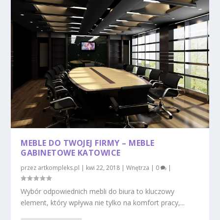
MEBLE DO TWOJEJ FIRMY – MEBLE
GABINETOWE KATOWICE
przez
artkompleks.pl
|
kwi 22, 2018
|
Wnętrza
|
0
|
Wybór odpowiednich mebli do biura to kluczowy
element, który wpływa nie tylko na komfort pracy,...