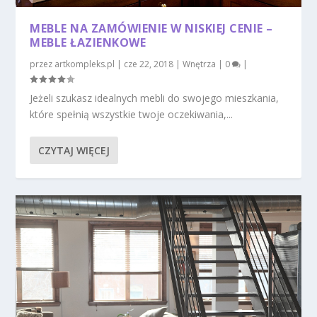
MEBLE NA ZAMÓWIENIE W NISKIEJ CENIE –
MEBLE ŁAZIENKOWE
przez
artkompleks.pl
|
cze 22, 2018
|
Wnętrza
|
0
|
Jeżeli szukasz idealnych mebli do swojego mieszkania,
które spełnią wszystkie twoje oczekiwania,...
CZYTAJ WIĘCEJ