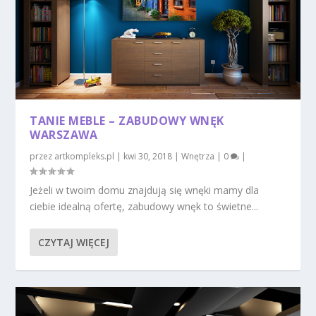
TANIE MEBLE – ZABUDOWY WNĘK
WARSZAWA
przez
artkompleks.pl
|
kwi 30, 2018
|
Wnętrza
|
0
|
Jeżeli w twoim domu znajdują się wnęki mamy dla
ciebie idealną ofertę, zabudowy wnęk to świetne...
CZYTAJ WIĘCEJ