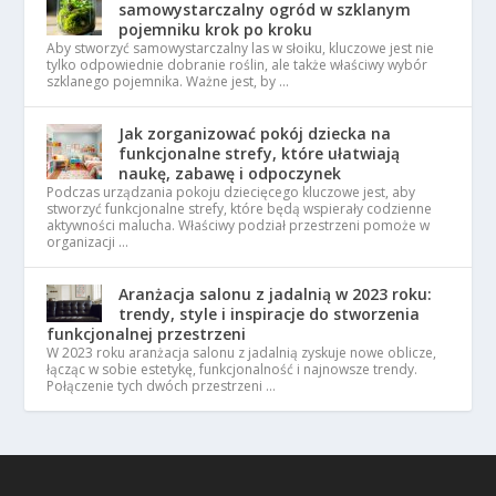
samowystarczalny ogród w szklanym
pojemniku krok po kroku
Aby stworzyć samowystarczalny las w słoiku, kluczowe jest nie
tylko odpowiednie dobranie roślin, ale także właściwy wybór
szklanego pojemnika. Ważne jest, by …
Jak zorganizować pokój dziecka na
funkcjonalne strefy, które ułatwiają
naukę, zabawę i odpoczynek
Podczas urządzania pokoju dziecięcego kluczowe jest, aby
stworzyć funkcjonalne strefy, które będą wspierały codzienne
aktywności malucha. Właściwy podział przestrzeni pomoże w
organizacji …
Aranżacja salonu z jadalnią w 2023 roku:
trendy, style i inspiracje do stworzenia
funkcjonalnej przestrzeni
W 2023 roku aranżacja salonu z jadalnią zyskuje nowe oblicze,
łącząc w sobie estetykę, funkcjonalność i najnowsze trendy.
Połączenie tych dwóch przestrzeni …