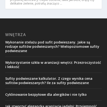
delikatne zielenie, potrafią znacząco …
WNĘTRZA
Wykonanie stelażu pod sufit podwieszany. Jakie są
rodzaje sufitów podwieszanych? Wielopoziomowe sufity
podwieszane
Wykorzystanie szkła w aranżacji wnętrz: Przezroczystość
i lekkość
Sufity podwieszane kalkulator. Z czego wynika cena
sufitów podwieszanych? Ile za sufity podwieszane
Cyklinowanie bezpyłowe dla alergików i nie tylko
Jak stworzyć elegancką aranżację jadalni: Przyjemność