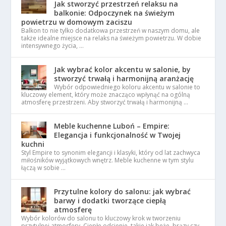
Jak stworzyć przestrzeń relaksu na
balkonie: Odpoczynek na świeżym
powietrzu w domowym zaciszu
Balkon to nie tylko dodatkowa przestrzeń w naszym domu, ale
także idealne miejsce na relaks na świeżym powietrzu. W dobie
intensywnego życia, …
Jak wybrać kolor akcentu w salonie, by
stworzyć trwałą i harmonijną aranżację
Wybór odpowiedniego koloru akcentu w salonie to
kluczowy element, który może znacząco wpłynąć na ogólną
atmosferę przestrzeni. Aby stworzyć trwałą i harmonijną …
Meble kuchenne Luboń – Empire:
Elegancja i funkcjonalność w Twojej
kuchni
Styl Empire to synonim elegancji i klasyki, który od lat zachwyca
miłośników wyjątkowych wnętrz. Meble kuchenne w tym stylu
łączą w sobie …
Przytulne kolory do salonu: jak wybrać
barwy i dodatki tworzące ciepłą
atmosferę
Wybór kolorów do salonu to kluczowy krok w tworzeniu
przytulnej atmosfery. Ciepłe odcienie, takie jak beże, brązy czy