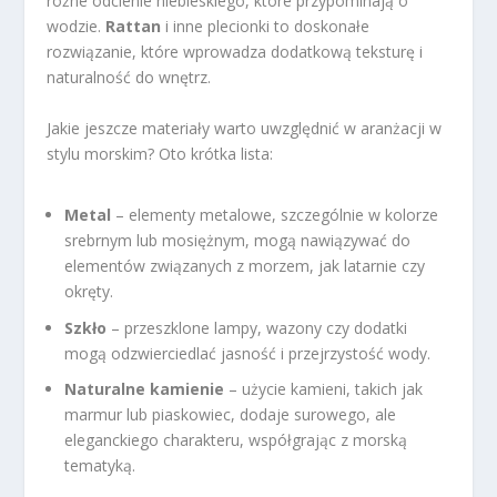
różne odcienie niebieskiego, które przypominają o
wodzie.
Rattan
i inne plecionki to doskonałe
rozwiązanie, które wprowadza dodatkową teksturę i
naturalność do wnętrz.
Jakie jeszcze materiały warto uwzględnić w aranżacji w
stylu morskim? Oto krótka lista:
Metal
– elementy metalowe, szczególnie w kolorze
srebrnym lub mosiężnym, mogą nawiązywać do
elementów związanych z morzem, jak latarnie czy
okręty.
Szkło
– przeszklone lampy, wazony czy dodatki
mogą odzwierciedlać jasność i przejrzystość wody.
Naturalne kamienie
– użycie kamieni, takich jak
marmur lub piaskowiec, dodaje surowego, ale
eleganckiego charakteru, współgrając z morską
tematyką.