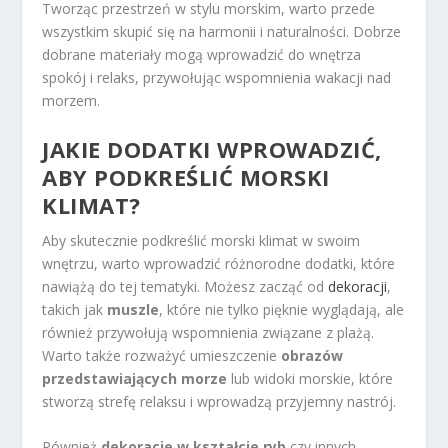
Tworząc przestrzeń w stylu morskim, warto przede
wszystkim skupić się na harmonii i naturalności. Dobrze
dobrane materiały mogą wprowadzić do wnętrza
spokój i relaks, przywołując wspomnienia wakacji nad
morzem.
JAKIE DODATKI WPROWADZIĆ,
ABY PODKREŚLIĆ MORSKI
KLIMAT?
Aby skutecznie podkreślić morski klimat w swoim
wnętrzu, warto wprowadzić różnorodne dodatki, które
nawiążą do tej tematyki. Możesz zacząć od
dekoracji
,
takich jak
muszle
, które nie tylko pięknie wyglądają, ale
również przywołują wspomnienia związane z plażą.
Warto także rozważyć umieszczenie
obrazów
przedstawiających morze
lub widoki morskie, które
stworzą strefę relaksu i wprowadzą przyjemny nastrój.
Również
dekoracje w kształcie ryb
czy innych