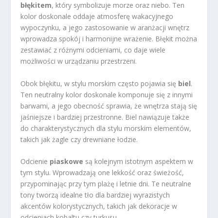
błękitem
, który symbolizuje morze oraz niebo. Ten
kolor doskonale oddaje atmosferę wakacyjnego
wypoczynku, a jego zastosowanie w aranżacji wnętrz
wprowadza spokój i harmonijne wrażenie. Błękit można
zestawiać z różnymi odcieniami, co daje wiele
możliwości w urządzaniu przestrzeni.
Obok błękitu, w stylu morskim często pojawia się
biel
.
Ten neutralny kolor doskonale komponuje się z innymi
barwami, a jego obecność sprawia, że wnętrza stają się
jaśniejsze i bardziej przestronne. Biel nawiązuje także
do charakterystycznych dla stylu morskim elementów,
takich jak żagle czy drewniane łodzie.
Odcienie
piaskowe
są kolejnym istotnym aspektem w
tym stylu. Wprowadzają one lekkość oraz świeżość,
przypominając przy tym plażę i letnie dni. Te neutralne
tony tworzą idealne tło dla bardziej wyrazistych
akcentów kolorystycznych, takich jak dekoracje w
odcieniach kobaltu czy turkusu.