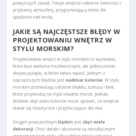
powyższych zasad, Twoje wnętrze nabierze świeżości i
przytulnej atmosfery, przypominającą letnie dni
spędzone nad wodą.
JAKIE SĄ NAJCZĘSTSZE BŁĘDY W
PROJEKTOWANIU WNĘTRZ W
STYLU MORSKIM?
Projektowanie wnętrz w stylu morskim to wyzwanie,
które kusi wieloma możliwościami, ale jednocześnie
skrywa pułapki, w które łatwo wpaść. Jednym z
najczęstszych błędów jest
nadmiar kolorów
. W stylu
morskim przeważają odcienie błękitu, turkusu i bieli,
które przywodzą na myśl otwarte morze. Jednak,
dodanie zbyt wielu kolorów może sprawić, że wnętrze
stanie się chaotyczne i przytłaczające dla oka.
Drugim powszechnym
błędem
jest
zbyt wiele
dekoracji
. Choć detale i akcesoria są nieodłącznym
elementem tego stylu, ich nadmiar może zaburzyć