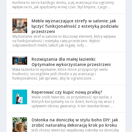
Kuchnia to serce każdego domu, a jej aranżacja ma ogromny
wpływ na to, jak spędzamy w niej czas. Styl Empire, z jego …
Meble wyznaczające strefy w salonie: jak
łączyć funkcjonalność z estetyką podziału
przestrzeni
Wydzielanie stref w salonie to kluczowy element, który wpływa
na funkcjonalność i estetykę całej przestrzeni. Wybór
odpowiednich mebli, takich jak regały, sofy …
Rozwiązania dla małej łazienki:
Optymalne wykorzystanie przestrzeni
Mała łazienka to wyzwanie, które może przysporzyć wielu
trudności, szczególnie jeśli chodzi o jej aranżację i
funkcjonalność. Jak sprawić, aby te ograniczone …
Reperować czy kupić nową pralkę?
Wiele osób twierdzi, że przydatność sprzętów, z
których korzystamy na co dzień, kończy się wraz z
upływem okresu gwarancji. A ten standardowo …
Osłonka na doniczkę w stylu boho DIY: jak
zrobić naturalną dekorację krok po kroku
Jeśli chcesz stworzyć wyjątkową osłonkę na doniczkę