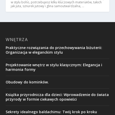
w stylu boho, potrzebujesz kilku kluczowych materiałów, takich
jak juta, sznurek jutowy i glina samoutwardzalna, …
WNĘTRZA
Praktyczne rozwiązania do przechowywania biżuterii:
Organizacja w eleganckim stylu
Projektowanie wnętrz w stylu klasycznym: Elegancja i
harmonia formy
Obudowy do kominków.
Książka przyrodnicza dla dzieci: Wprowadzenie do świata
przyrody w formie ciekawych opowieści
Sekrety idealnego baldachimu: Twój krok po kroku