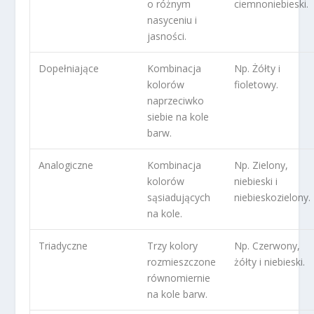
o różnym
ciemnoniebieski.
nasyceniu i
jasności.
Dopełniające
Kombinacja
Np. Żółty i
kolorów
fioletowy.
naprzeciwko
siebie na kole
barw.
Analogiczne
Kombinacja
Np. Zielony,
kolorów
niebieski i
sąsiadujących
niebieskozielony.
na kole.
Triadyczne
Trzy kolory
Np. Czerwony,
rozmieszczone
żółty i niebieski.
równomiernie
na kole barw.