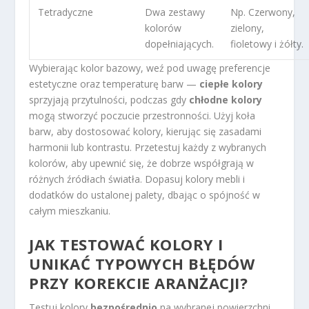
Tetradyczne
Dwa zestawy
Np. Czerwony,
kolorów
zielony,
dopełniających.
fioletowy i żółty.
Wybierając kolor bazowy, weź pod uwagę preferencje
estetyczne oraz temperaturę barw —
ciepłe kolory
sprzyjają przytulności, podczas gdy
chłodne kolory
mogą stworzyć poczucie przestronności. Użyj koła
barw, aby dostosować kolory, kierując się zasadami
harmonii lub kontrastu. Przetestuj każdy z wybranych
kolorów, aby upewnić się, że dobrze współgrają w
różnych źródłach światła. Dopasuj kolory mebli i
dodatków do ustalonej palety, dbając o spójność w
całym mieszkaniu.
JAK TESTOWAĆ KOLORY I
UNIKAĆ TYPOWYCH BŁĘDÓW
PRZY KOREKCIE ARANŻACJI?
Testuj kolory
bezpośrednio
na wybranej powierzchni