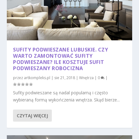
SUFITY PODWIESZANE LUBUSKIE. CZY
WARTO ZAMONTOWAĆ SUFITY
PODWIESZANE? ILE KOSZTUJE SUFIT
PODWIESZANY ROBOCIZNA
przez
artkompleks.pl
|
sie 21, 2018
|
Wnętrza
|
0
|
Sufity podwieszane są nadal popularną i często
wybieraną formą wykończenia wnętrza. Skąd bierze...
CZYTAJ WIĘCEJ