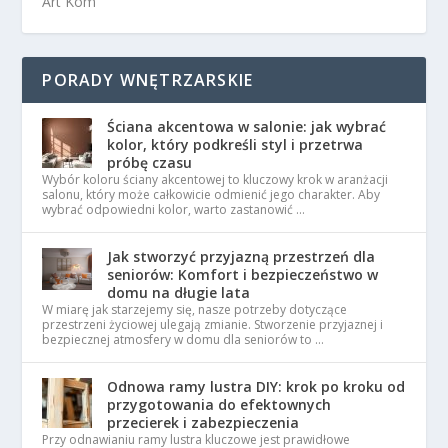
Art Kom
PORADY WNĘTRZARSKIE
Ściana akcentowa w salonie: jak wybrać
kolor, który podkreśli styl i przetrwa
próbę czasu
Wybór koloru ściany akcentowej to kluczowy krok w aranżacji
salonu, który może całkowicie odmienić jego charakter. Aby
wybrać odpowiedni kolor, warto zastanowić …
Jak stworzyć przyjazną przestrzeń dla
seniorów: Komfort i bezpieczeństwo w
domu na długie lata
W miarę jak starzejemy się, nasze potrzeby dotyczące
przestrzeni życiowej ulegają zmianie. Stworzenie przyjaznej i
bezpiecznej atmosfery w domu dla seniorów to …
Odnowa ramy lustra DIY: krok po kroku od
przygotowania do efektownych
przecierek i zabezpieczenia
Przy odnawianiu ramy lustra kluczowe jest prawidłowe