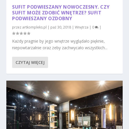
SUFIT PODWIESZANY NOWOCZESNY. CZY
SUFIT MOŻE ZDOBIĆ WNĘTRZE? SUFIT
PODWIESZANY OZDOBNY
przez
artkompleks.pl
|
paź 30, 2018
|
Wnętrza
|
0
|
Każdy pragnie by jego wnętrze wyglądało pięknie,
niepowtarzalnie oraz żeby zachwycało wszystkich...
CZYTAJ WIĘCEJ