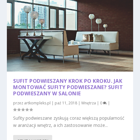
SUFIT PODWIESZANY KROK PO KROKU. JAK
MONTOWAĆ SUFITY PODWIESZANE? SUFIT
PODWIESZANY W SALONIE
przez
artkompleks.pl
|
paź 11, 2018
|
Wnętrza
|
0
|
Sufity podwieszane zyskują coraz większą popularność
w aranżacji wnętrz, a ich zastosowanie może...