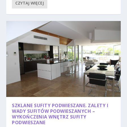
CZYTAJ WIĘCEJ
SZKLANE SUFITY PODWIESZANE. ZALETY I
WADY SUFITÓW PODWIESZANYCH –
WYKOŃCZENIA WNĘTRZ SUFITY
PODWIESZANE