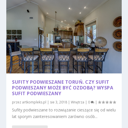
SUFITY PODWIESZANE TORUŃ. CZY SUFIT
PODWIESZANY MOŻE BYĆ OZDOBĄ? WYSPA
SUFIT PODWIESZANY
przez
artkompleks.pl
|
sie 3, 2018
|
Wnętrza
|
0
|
Sufity podwieszane to rozwiązanie cieszące się od wielu
lat sporym zainteresowaniem zarówno osób...