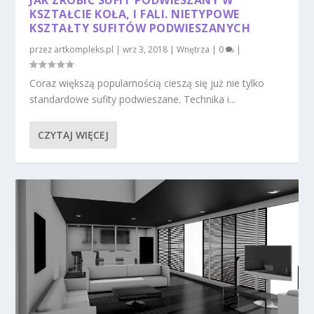
JAK ZROBIĆ SUFIT PODWIESZANY W
KSZTAŁCIE KOŁA, I FALI. NIETYPOWE
KSZTAŁTY SUFITÓW PODWIESZANYCH
przez
artkompleks.pl
|
wrz 3, 2018
|
Wnętrza
|
0
|
Coraz większą popularnością cieszą się już nie tylko
standardowe sufity podwieszane. Technika i...
CZYTAJ WIĘCEJ