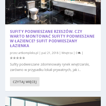
SUFITY PODWIESZANE RZESZÓW. CZY
WARTO MONTOWAĆ SUFITY PODWIESZANE
W ŁAZIENCE? SUFIT PODWIESZANY
ŁAZIENKA
przez
artkompleks.pl
|
paź 21, 2018
|
Wnętrza
|
0
|
Sufity podwieszane zdominowały rynek wnętrzarski,
zarówno w przypadku lokali prywatnych, jak i...
CZYTAJ WIĘCEJ