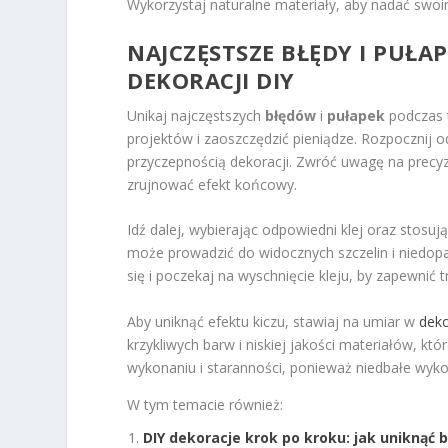
Wykorzystaj naturalne materiały, aby nadać swo
NAJCZĘSTSZE BŁĘDY I PUŁA
DEKORACJI DIY
Unikaj najczęstszych
błędów
i
pułapek
podczas t
projektów i zaoszczędzić pieniądze. Rozpocznij
przyczepnością dekoracji. Zwróć uwagę na precy
zrujnować efekt końcowy.
Idź dalej, wybierając odpowiedni klej oraz stosu
może prowadzić do widocznych szczelin i niedop
się i poczekaj na wyschnięcie kleju, by zapewnić t
Aby uniknąć efektu kiczu, stawiaj na umiar w
deko
krzykliwych barw i niskiej jakości materiałów, k
wykonaniu i staranności, ponieważ niedbałe wyk
W tym temacie również:
DIY dekoracje krok po kroku: jak uniknąć 