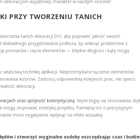
im dekoracjom wyjątkowy charakter w każdym sezonie!
PKI PRZY TWORZENIU TANICH
worzenia tanich dekoracji DIY, aby poprawić jakość swoich
 od dokładnego przygotowania podłoża, by uniknąć problemów z
zję pomiarów i cięcia elementów — błędne długości i kąty mogą
jąc właściwą technikę aplikacji. Nieprzemyślane łączenie elementów
asowania wzorów. Zastosuj odpowiednią kolejność prac, nie spiesz
rwałość dekoracji.
racjach oraz spójność kolorystyczną
. Wystrzegaj się stosowania zby
tóre mogą zrujnować estetykę projektu. Pamiętaj też o precyzyjnym
onanie może negatywnie wpłynąć na efekt wizualny.
błędów i stworzyć oryginalne ozdoby oszczędzając czas i budże