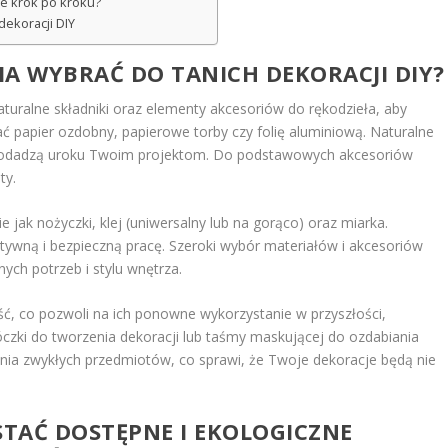
we krok po kroku?
dekoracji DIY
RIA WYBRAĆ DO TANICH DEKORACJI DIY?
naturalne składniki oraz elementy akcesoriów do rękodzieła, aby
ć papier ozdobny, papierowe torby czy folię aluminiową. Naturalne
ce, dodadzą uroku Twoim projektom. Do podstawowych akcesoriów
ty.
 jak nożyczki, klej (uniwersalny lub na gorąco) oraz miarka.
ktywną i bezpieczną pracę. Szeroki wybór materiałów i akcesoriów
ych potrzeb i stylu wnętrza.
ść, co pozwoli na ich ponowne wykorzystanie w przyszłości,
óczki do tworzenia dekoracji lub taśmy maskującej do ozdabiania
ia zwykłych przedmiotów, co sprawi, że Twoje dekoracje będą nie
TAĆ DOSTĘPNE I EKOLOGICZNE