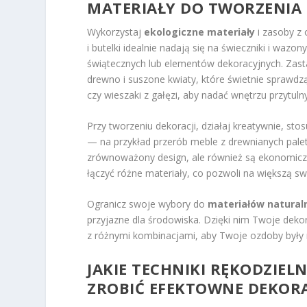
MATERIAŁY DO TWORZENIA
Wykorzystaj
ekologiczne materiały
i zasoby z 
i butelki idealnie nadają się na świeczniki i waz
świątecznych lub elementów dekoracyjnych. Zas
drewno i suszone kwiaty, które świetnie sprawdz
czy wieszaki z gałęzi, aby nadać wnętrzu przytulny 
Przy tworzeniu dekoracji, działaj kreatywnie, sto
— na przykład przerób meble z drewnianych palet 
zrównoważony design, ale również są ekonomiczn
łączyć różne materiały, co pozwoli na większą s
Ogranicz swoje wybory do
materiałów natural
przyjazne dla środowiska. Dzięki nim Twoje dekor
z różnymi kombinacjami, aby Twoje ozdoby były 
JAKIE TECHNIKI RĘKODZIEL
ZROBIĆ EFEKTOWNE DEKORA