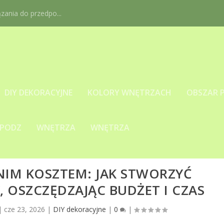
ania do przedpo...
DIY DEKORACYJNE
KOLORY WNĘTRZACH
OBSZAR 
 PODZ
WNĘTRZA
WNĘTRZA
NIM KOSZTEM: JAK STWORZYĆ
 OSZCZĘDZAJĄC BUDŻET I CZAS
|
cze 23, 2026
|
DIY dekoracyjne
|
0
|