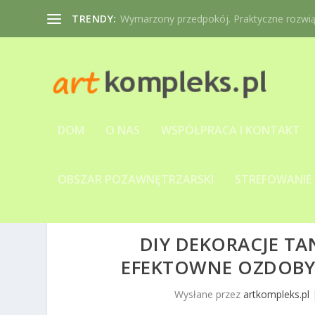
TRENDY:
Wymarzony przedpokój. Praktyczne rozwiąz
DOM
O NAS
WSPÓŁPRACA I KONTAKT
OBSZAR POZAWNĘTRZARSKI
STREFOWANIE
DIY DEKORACJE TA
EFEKTOWNE OZDOBY,
Wysłane przez
artkompleks.pl