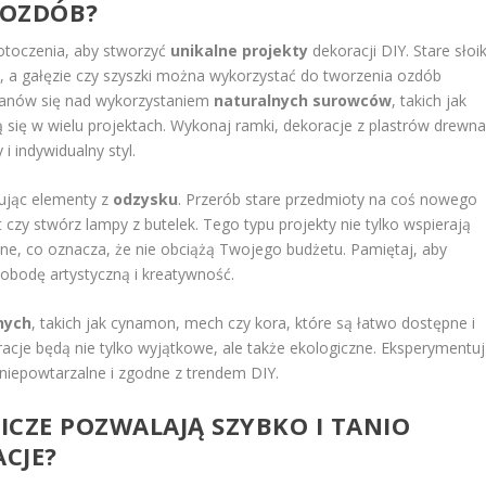
 OZDÓB?
otoczenia, aby stworzyć
unikalne projekty
dekoracji DIY. Stare słoik
ony, a gałęzie czy szyszki można wykorzystać do tworzenia ozdób
tanów się nad wykorzystaniem
naturalnych surowców
, takich jak
ą się w wielu projektach. Wykonaj ramki, dekoracje z plastrów drewn
i indywidualny styl.
sując elementy z
odzysku
. Przerób stare przedmioty na coś nowego
czy stwórz lampy z butelek. Tego typu projekty nie tylko wspierają
e, co oznacza, że nie obciążą Twojego budżetu. Pamiętaj, aby
wobodę artystyczną i kreatywność.
nych
, takich jak cynamon, mech czy kora, które są łatwo dostępne i
acje będą nie tylko wyjątkowe, ale także ekologiczne. Eksperymentuj
niepowtarzalne i zgodne z trendem DIY.
NICZE POZWALAJĄ SZYBKO I TANIO
CJE?