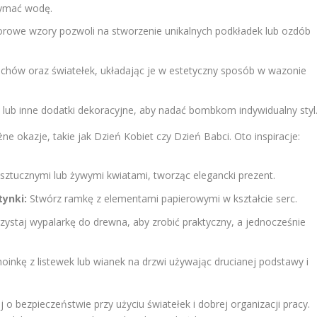
zymać wodę.
rowe wzory pozwoli na stworzenie unikalnych podkładek lub ozdób
chów oraz światełek, układając je w estetyczny sposób w wazonie
 lub inne dodatki dekoracyjne, aby nadać bombkom indywidualny styl
e okazje, takie jak Dzień Kobiet czy Dzień Babci. Oto inspiracje:
ztucznymi lub żywymi kwiatami, tworząc elegancki prezent.
ynki:
Stwórz ramkę z elementami papierowymi w kształcie serc.
ystaj wypalarkę do drewna, aby zrobić praktyczny, a jednocześnie
inkę z listewek lub wianek na drzwi używając drucianej podstawy i
j o bezpieczeństwie przy użyciu światełek i dobrej organizacji pracy.