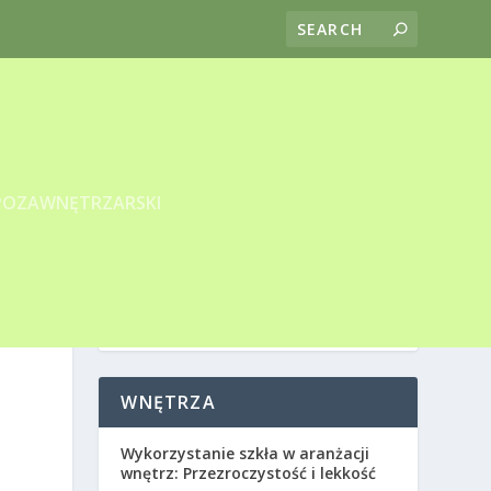
POZAWNĘTRZARSKI
WNĘTRZA
Wykorzystanie szkła w aranżacji
wnętrz: Przezroczystość i lekkość