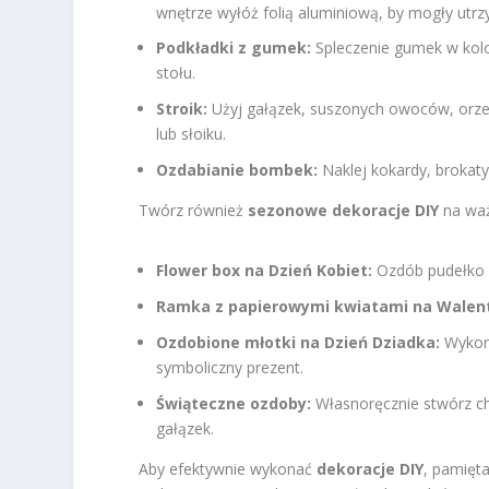
wnętrze wyłóż folią aluminiową, by mogły utr
Podkładki z gumek:
Spleczenie gumek w kolo
stołu.
Stroik:
Użyj gałązek, suszonych owoców, orze
lub słoiku.
Ozdabianie bombek:
Naklej kokardy, brokaty
Twórz również
sezonowe dekoracje DIY
na ważn
Flower box na Dzień Kobiet:
Ozdób pudełko s
Ramka z papierowymi kwiatami na Walent
Ozdobione młotki na Dzień Dziadka:
Wykorz
symboliczny prezent.
Świąteczne ozdoby:
Własnoręcznie stwórz cho
gałązek.
Aby efektywnie wykonać
dekoracje DIY
, pamięta