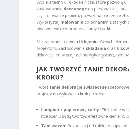
Wybierz techniki rękodzielnicze, które pozwolą C
zastosowanie
decoupage
do personalizacji prz
czyli rolowanie papieru, pozwoli na tworzenie z
Wykorzystaj
malowanie
do odnawiania starych p
aby tworzyć różnorodne albumy i kartki.
Nie zapomnij o
cięciu
i
klejeniu
różnych element
projektom. Zastosowanie
składania
oraz
filco
dekoracji. Im więcej technik wykorzystasz, tym b
JAK TWORZYĆ TANIE DEKOR
KROKU?
Twórz
tanie dekoracje świąteczne
i sezonowe
projekty do wykonania krok po kroku:
Lampion z papierowej torby:
Złóż torbę w ha
rozłożeniu będą tworzyć efektowne cienie. Wł
Tani wazon:
Rozpocznij od rolek po papierze