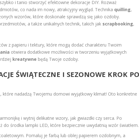
i szybko i tanio stworzyć efektowne dekoracje DIY. Rozważ
edmiotów, co nada im nowy, atrakcyjny wygląd. Technika
quilling
,
łożonych wzorów, które doskonale sprawdzą się jako ozdoby.
rzedmiotów, a także unikalnych technik, takich jak
scrapbooking
,
ów z papieru i tektury, które mogą dodać charakteru Twoim
wania
otwiera dodatkowe możliwości w tworzeniu wyjątkowych
ardziej
kreatywne
będą Twoje ozdoby.
ACJE ŚWIĄTECZNE I SEZONOWE KROK P
, które nadadzą Twojemu domowi wyjątkowy klimat! Oto konkretne
rmonijkę i wytnij delikatne wzory, jak gwiazdki czy serca. Po
óż do środka lampki LED, które bezpiecznie uwydatnią wzór światłem.
 toaletowym. Pomaluj je farbą lub oblej papierem ozdobnym, a