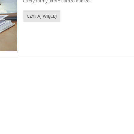
cztery formy, które bardzo dobrze...
CZYTAJ WIĘCEJ