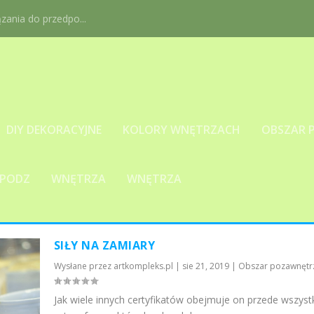
ania do przedpo...
DIY DEKORACYJNE
KOLORY WNĘTRZACH
OBSZAR 
 PODZ
WNĘTRZA
WNĘTRZA
SIŁY NA ZAMIARY
Wysłane przez
artkompleks.pl
|
sie 21, 2019
|
Obszar pozawnętrz
Jak wiele innych certyfikatów obejmuje on przede wszyst