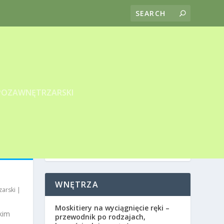
POZAWNĘTRZARSKI
WNĘTRZA
arski
|
Moskitiery na wyciągnięcie ręki –
kim
przewodnik po rodzajach,