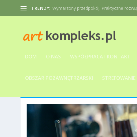
TRENDY:
Wymarzony przedpokój. Praktyczne rozwiąz
DOM
O NAS
WSPÓŁPRACA I KONTAKT
OBSZAR POZAWNĘTRZARSKI
STREFOWANIE
MIESIĄC:
SIERPIEŃ 2019