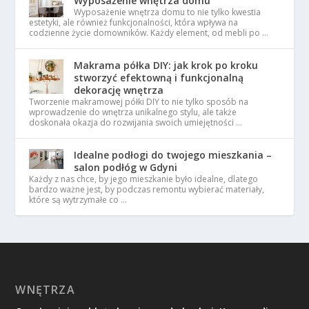
Wyposażenie wnętrza domu
Wyposażenie wnętrza domu to nie tylko kwestia
estetyki, ale również funkcjonalności, która wpływa na
codzienne życie domowników. Każdy element, od mebli po …
Makrama półka DIY: jak krok po kroku
stworzyć efektowną i funkcjonalną
dekorację wnętrza
Tworzenie makramowej półki DIY to nie tylko sposób na
wprowadzenie do wnętrza unikalnego stylu, ale także
doskonała okazja do rozwijania swoich umiejętności …
Idealne podłogi do twojego mieszkania –
salon podłóg w Gdyni
Każdy z nas chce, by jego mieszkanie było idealne, dlatego
bardzo ważne jest, by podczas remontu wybierać materiały,
które są wytrzymałe co …
WNĘTRZA