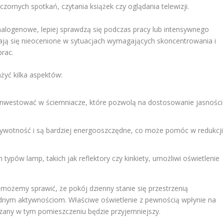
eczornych spotkań, czytania książek czy oglądania telewizji.
y halogenowe, lepiej sprawdzą się podczas pracy lub intensywnego
stają się nieocenione w sytuacjach wymagających skoncentrowania i
prac.
żyć kilka aspektów:
nwestować w ściemniacze, które pozwolą na dostosowanie jasności
ywotność i są bardziej energooszczędne, co może pomóc w redukcji
ypów lamp, takich jak reflektory czy kinkiety, umożliwi oświetlenie
możemy sprawić, że pokój dzienny stanie się przestrzenią
odnym aktywnościom. Właściwe oświetlenie z pewnością wpłynie na
dzany w tym pomieszczeniu będzie przyjemniejszy.