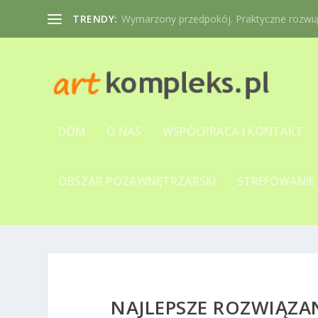
TRENDY:
Wymarzony przedpokój. Praktyczne rozwiąz
DOM
O NAS
WSPÓŁPRACA I KONTAKT
OBSZAR POZAWNĘTRZARSKI
STREFOWANIE
NAJLEPSZE ROZWIĄZA