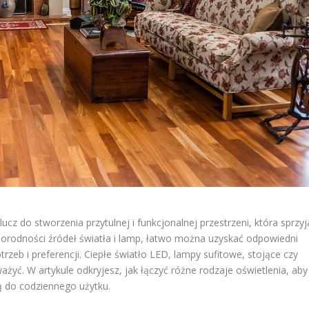
cz do stworzenia przytulnej i funkcjonalnej przestrzeni, która sprzyj
norodności źródeł światła i lamp, łatwo można uzyskać odpowiedni
rzeb i preferencji. Ciepłe światło LED, lampy sufitowe, stojące czy
zważyć. W artykule odkryjesz, jak łączyć różne rodzaje oświetlenia, aby
ą do codziennego użytku.