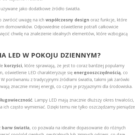
ć używane jako dodatkowe źródło światła.
o zwrócić uwagę na ich
współczesny design
oraz funkcje, które
om domowników. Odpowiednie oświetlenie potrafi całkowicie
ięcić chwilę na znalezienie idealnych elementów, które wzbogacą
NIA LED W POKOJU DZIENNYM?
ele
korzyści
, które sprawiają, że jest to coraz bardziej popularny
, oświetlenie LED charakteryzuje się
energooszczędnością
, co
W porównaniu z tradycyjnymi źródłami światła, takimi jak żarówki
ją znacznie mniej energii, co czyni je przyjaznymi dla środowiska.
długowieczność
. Lampy LED mają znacznie dłuższy okres trwałości,
a ich często wymieniać. Dzięki temu nie tylko oszczędzamy pieniądze
z
barw światła
, co pozwala na idealne dopasowanie do różnych
rać spośród ciepłych, neutralnych lub zimnych odcieni, co daje