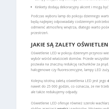
Kinkiety dodają dekoracyjny akcent i mogą by
Podczas wyboru lamp do pokoju dziennego wart
będą najlepiej odpowiadały codziennym potrzeb
odmienić atmosferę wnętrza, dlatego warto pośw
przestrzeń.
JAKIE SĄ ZALETY OŚWIETLE
Oświetlenie LED w pokoju dziennym przynosi wi
wybór wśród właścicieli domów. Przede wszystkim
pozwala na znaczną redukcję rachunków za prąd. 
halogenowe czy fluorescencyjne, lampy LED zużywa
Kolejną istotną zaletą oświetlenia LED jest jego
nawet do 25 000 godzin, co oznacza, że nie trzeb
ale także redukujemy odpady.
Oświetlenie LED oferuje również szeroki wachlar
stylów aranżacji
wnętrz
i nastrojów. Możemy wybie