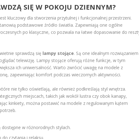
RAWDZĄ SIĘ W POKOJU DZIENNYM?
 kluczowy dla stworzenia przytulnej i funkcjonalnej przestrzeni.
 stanowią podstawowe źródło światła. Zapewniają one ogólne
owoczesnych po klasyczne, co pozwala na łatwe dopasowanie do reszt
świetnie sprawdzą się
lampy stojące
. Są one idealnym rozwiązaniem
 oglądać telewizję. Lampy stojące oferują różne funkcje, w tym
 zwiększa ich uniwersalność. Warto zwrócić uwagę na modele z
tronę, zapewniając komfort podczas wieczornych aktywności.
 które nie tylko oświetlają, ale również podkreślają styl wnętrza.
tegicznych miejscach, takich jak wokół lustra czy obok kanapy,
erając kinkiety, można postawić na modele z regulowanym kątem
potrzeb.
ą dostępne w różnorodnych stylach.
o czytania i relaksu.