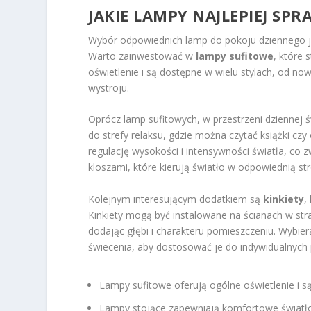
JAKIE LAMPY NAJLEPIEJ SP
Wybór odpowiednich lamp do pokoju dziennego jest
Warto zainwestować w
lampy sufitowe
, które
oświetlenie i są dostępne w wielu stylach, od n
wystroju.
Oprócz lamp sufitowych, w przestrzeni dziennej 
do strefy relaksu, gdzie można czytać książki czy
regulację wysokości i intensywności światła, co
kloszami, które kierują światło w odpowiednią s
Kolejnym interesującym dodatkiem są
kinkiety
,
Kinkiety mogą być instalowane na ścianach w stra
dodając głębi i charakteru pomieszczeniu. Wybi
świecenia, aby dostosować je do indywidualnych 
Lampy sufitowe oferują ogólne oświetlenie i s
Lampy stojące zapewniają komfortowe światło d