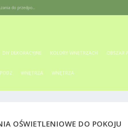
ania do przedpo...
DIY DEKORACYJNE
KOLORY WNĘTRZACH
OBSZAR 
 PODZ
WNĘTRZA
WNĘTRZA
NIA OŚWIETLENIOWE DO POKOJU