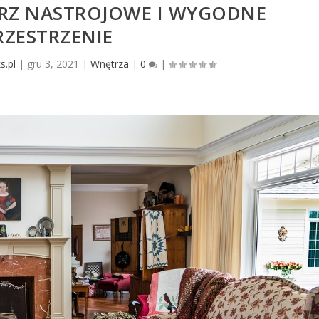
RZ NASTROJOWE I WYGODNE
RZESTRZENIE
s.pl
|
gru 3, 2021
|
Wnętrza
|
0
|