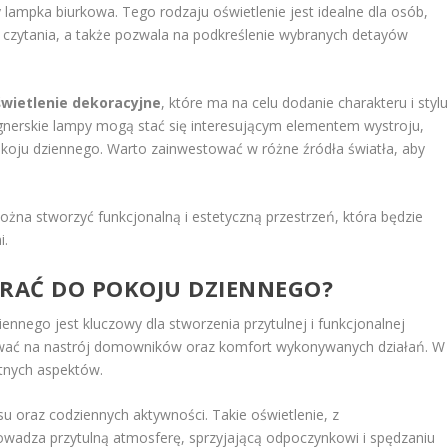
y lampka biurkowa. Tego rodzaju oświetlenie jest idealne dla osób,
ub czytania, a także pozwala na podkreślenie wybranych detayów
świetlenie dekoracyjne
, które ma na celu dodanie charakteru i styl
ignerskie lampy mogą stać się interesującym elementem wystroju,
pokoju dziennego. Warto zainwestować w różne źródła światła, aby
ożna stworzyć funkcjonalną i estetyczną przestrzeń, która będzie
i.
BRAĆ DO POKOJU DZIENNEGO?
nnego jest kluczowy dla stworzenia przytulnej i funkcjonalnej
ywać na nastrój domowników oraz komfort wykonywanych działań. W
otnych aspektów.
su oraz codziennych aktywności. Takie oświetlenie, z
owadza przytulną atmosferę, sprzyjającą odpoczynkowi i spędzaniu