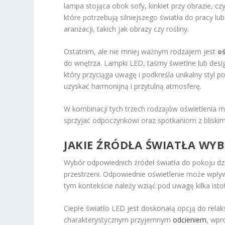
lampa stojąca obok sofy, kinkiet przy obrazie, cz
które potrzebują silniejszego światła do pracy l
aranżacji, takich jak obrazy czy rośliny.
Ostatnim, ale nie mniej ważnym rodzajem jest
o
do wnętrza. Lampki LED, taśmy świetlne lub des
który przyciąga uwagę i podkreśla unikalny styl 
uzyskać harmonijną i przytulną atmosferę.
W kombinacji tych trzech rodzajów oświetlenia m
sprzyjać odpoczynkowi oraz spotkaniom z bliskim
JAKIE ŹRÓDŁA ŚWIATŁA WY
Wybór odpowiednich źródeł światła do pokoju dzie
przestrzeni. Odpowiednie oświetlenie może wpł
tym kontekście należy wziąć pod uwagę kilka ist
Ciepłe światło LED jest doskonałą opcją do relak
charakterystycznym przyjemnym
odcieniem
, wpr