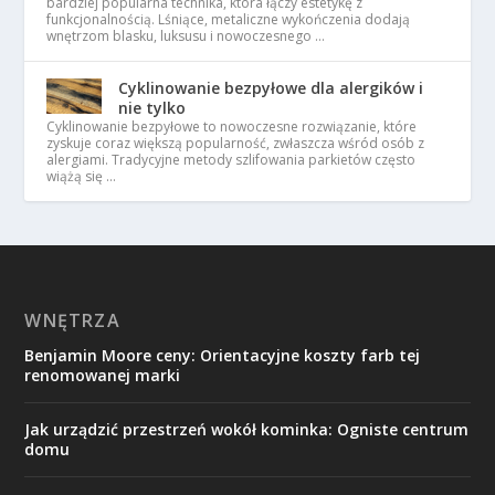
bardziej popularna technika, która łączy estetykę z
funkcjonalnością. Lśniące, metaliczne wykończenia dodają
wnętrzom blasku, luksusu i nowoczesnego …
Cyklinowanie bezpyłowe dla alergików i
nie tylko
Cyklinowanie bezpyłowe to nowoczesne rozwiązanie, które
zyskuje coraz większą popularność, zwłaszcza wśród osób z
alergiami. Tradycyjne metody szlifowania parkietów często
wiążą się …
WNĘTRZA
Benjamin Moore ceny: Orientacyjne koszty farb tej
renomowanej marki
Jak urządzić przestrzeń wokół kominka: Ogniste centrum
domu