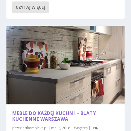
CZYTAJ WIĘCEJ
MEBLE DO KAŻDEJ KUCHNI – BLATY
KUCHENNE WARSZAWA
przez
artkompleks.pl
|
maj 2, 2018
|
Wnętrza
|
0
|