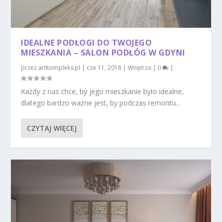
IDEALNE PODŁOGI DO TWOJEGO
MIESZKANIA – SALON PODŁÓG W GDYNI
przez
artkompleks.pl
|
cze 11, 2018
|
Wnętrza
|
0
|
Każdy z nas chce, by jego mieszkanie było idealne,
dlatego bardzo ważne jest, by podczas remontu...
CZYTAJ WIĘCEJ