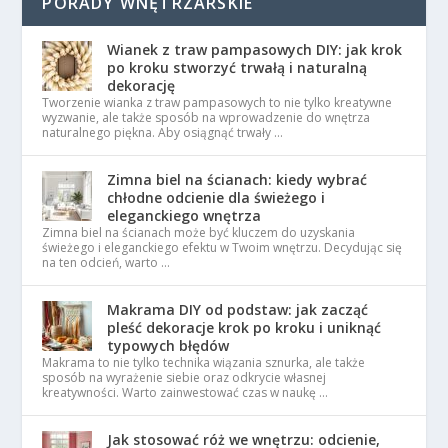
PORADY WNĘTRZARSKIE
Wianek z traw pampasowych DIY: jak krok
po kroku stworzyć trwałą i naturalną
dekorację
Tworzenie wianka z traw pampasowych to nie tylko kreatywne
wyzwanie, ale także sposób na wprowadzenie do wnętrza
naturalnego piękna. Aby osiągnąć trwały …
Zimna biel na ścianach: kiedy wybrać
chłodne odcienie dla świeżego i
eleganckiego wnętrza
Zimna biel na ścianach może być kluczem do uzyskania
świeżego i eleganckiego efektu w Twoim wnętrzu. Decydując się
na ten odcień, warto …
Makrama DIY od podstaw: jak zacząć
pleść dekoracje krok po kroku i uniknąć
typowych błędów
Makrama to nie tylko technika wiązania sznurka, ale także
sposób na wyrażenie siebie oraz odkrycie własnej
kreatywności. Warto zainwestować czas w naukę …
Jak stosować róż we wnętrzu: odcienie,