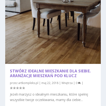
STWÓRZ IDEALNE MIESZKANIE DLA SIEBIE.
ARANŻACJE MIESZKAŃ POD KLUCZ
przez
artkompleks.pl
|
maj 22, 2018
|
Wnętrza
|
0
|
Jeżeli marzysz o idealnym mieszkaniu, które spełnij
wszystkie twoje oczekiwania, mamy dla ciebie...