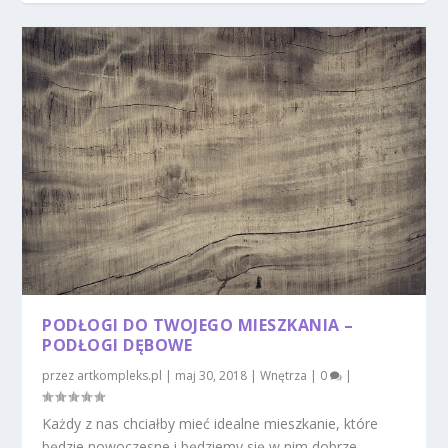
PODŁOGI DO TWOJEGO MIESZKANIA –
PODŁOGI DĘBOWE
przez
artkompleks.pl
|
maj 30, 2018
|
Wnętrza
|
0
|
Każdy z nas chciałby mieć idealne mieszkanie, które
będzie nowoczesne i będziemy się w nim dobrze...