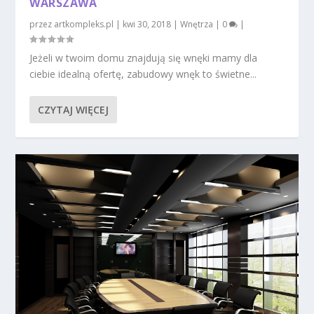
WARSZAWA
przez
artkompleks.pl
|
kwi 30, 2018
|
Wnętrza
|
0
|
Jeżeli w twoim domu znajdują się wnęki mamy dla
ciebie idealną ofertę, zabudowy wnęk to świetne...
CZYTAJ WIĘCEJ