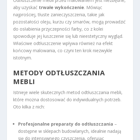
Odtłuszczenie mebli przed malowaniem jest niezbędne,
aby uzyskać
trwałe wykończenie
. Mówiąc
najprościej, tłuste zanieczyszczenia, takie jak
pozostałości oleju, kurzu czy smarów, mogą prowadzić
do osłabienia przyczepności farby, co z kolei
spowoduje jej łuszczenie się lub nieestetyczny wygląd.
Właściwe odtłuszczenie wpływa również na efekt
końcowy malowania, co czyni ten krok niezwykle
istotnym.
METODY ODTŁUSZCZANIA
MEBLI
Istnieje wiele skutecznych metod odtłuszczania mebli,
które można dostosować do indywidualnych potrzeb.
Oto kilka z nich:
Profesjonalne preparaty do odtłuszczania
–
dostępne w sklepach budowlanych, idealnie nadają
się do intensywnego czyszczenia, oferując