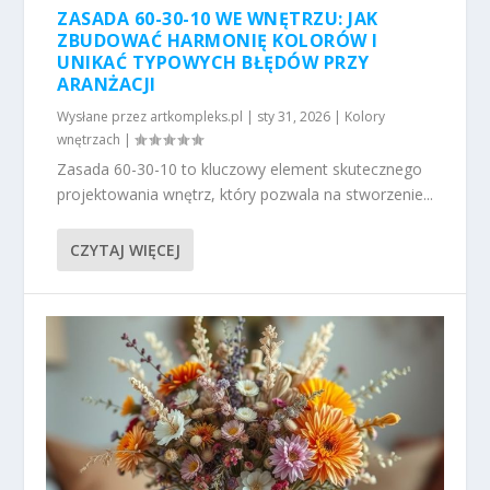
ZASADA 60-30-10 WE WNĘTRZU: JAK
ZBUDOWAĆ HARMONIĘ KOLORÓW I
UNIKAĆ TYPOWYCH BŁĘDÓW PRZY
ARANŻACJI
Wysłane przez
artkompleks.pl
|
sty 31, 2026
|
Kolory
wnętrzach
|
Zasada 60-30-10 to kluczowy element skutecznego
projektowania wnętrz, który pozwala na stworzenie...
CZYTAJ WIĘCEJ