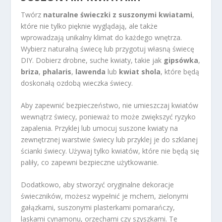
Twórz
naturalne świeczki z suszonymi kwiatami
,
które nie tylko pięknie wyglądają, ale także
wprowadzają unikalny klimat do każdego wnętrza.
Wybierz naturalną świecę lub przygotuj własną świecę
DIY. Dobierz drobne, suche kwiaty, takie jak
gipsówka
,
briza
,
phalaris
,
lawenda
lub
kwiat shola
, które będą
doskonałą ozdobą wieczka świecy.
Aby zapewnić bezpieczeństwo, nie umieszczaj kwiatów
wewnątrz świecy, ponieważ to może zwiększyć ryzyko
zapalenia. Przyklej lub umocuj suszone kwiaty na
zewnętrznej warstwie świecy lub przyklej je do szklanej
ścianki świecy. Używaj tylko kwiatów, które nie będą się
paliły, co zapewni bezpieczne użytkowanie.
Dodatkowo, aby stworzyć oryginalne dekoracje
świeczników, możesz wypełnić je mchem, zielonymi
gałązkami, suszonymi plasterkami pomarańczy,
laskami cynamonu, orzechami czy szyszkami. Te