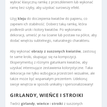
wybrać klasyczną ramkę z przeszkleniem lub wykonać
ramę bez szyby, aby uzyskać surowszy efekt.
Użyj
kleju
do doczepienia kwiatów do papieru, co
zapewni ich stabilność. Dobierz taką ramkę, która
podkreśli urok i kolory kwiatów. Po wykonaniu
dekoracji, umieść je na ścianie lub postaw na półce, aby
dodać wnętrzu subtelnego, naturalnego charakteru.
Aby wykonać
obrazy z suszonych kwiatów
, zastosuj
te same kroki, skupiając się na kompozycji.
Eksperymentuj z różnymi gatunkami kwiatów, aby
uzyskać interesujące zestawienia kolorystyczne. Taka
dekoracja nie tylko wzbogaca przestrzeń wizualnie, ale
także może być wspaniałym prezentem. Udekoruj
swoje wnętrza w sposób unikalny i spersonalizowany!
GIRLANDY, WIEŃCE I STROIKI
Twórz
girlandy
,
wieńce
i
stroiki
z suszonych