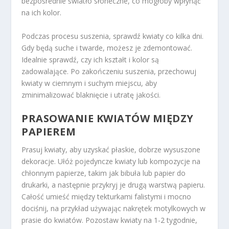
bezpośrednie światło słoneczne, co mogłoby wpłynąć
na ich kolor.
Podczas procesu suszenia, sprawdź kwiaty co kilka dni.
Gdy będą suche i twarde, możesz je zdemontować.
Idealnie sprawdź, czy ich kształt i kolor są
zadowalające. Po zakończeniu suszenia, przechowuj
kwiaty w ciemnym i suchym miejscu, aby
zminimalizować blaknięcie i utratę jakości.
PRASOWANIE KWIATÓW MIĘDZY
PAPIEREM
Prasuj kwiaty, aby uzyskać płaskie, dobrze wysuszone
dekoracje. Ułóż pojedyncze kwiaty lub kompozycje na
chłonnym papierze, takim jak bibuła lub papier do
drukarki, a następnie przykryj je drugą warstwą papieru.
Całość umieść między tekturkami falistymi i mocno
dociśnij, na przykład używając nakrętek motylkowych w
prasie do kwiatów. Pozostaw kwiaty na 1-2 tygodnie,