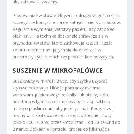
aby całkowicie wyschły.
Prasowanie kwiatów efektywnie odciąga wilgoć, co jest
szczególnie korzystne dla delikatnych i cienkich płatków.
Regularnie wymieniaj warstwy papieru, aby zapobiec
pleśnieniu. Ta technika doskonale sprawdza się w
przypadku kwiatów, które zachowują kształt i część
koloru, idealnie nadających się do dekoracji w
przezroczystych ramach czy płaskich kompozycjach.
SUSZENIE W MIKROFALÓWCE
Susz kwiaty w mikrofalówce, aby szybko uzyskać
stylowe dekoracje. Ułóż je pomiędzy dwiema
warstwami papierowego ręcznika lub bibuły, które
pochłoną wilgoć. Umieść na kwiaty ciężką, szklaną
miskę o płaskim dnie, aby je przycisnąć. Podgrzewaj
rośliny w mikrofalówce na niskiej lub średniej mocy
(około 600–700 W) przez krótki czas – od 30 sekund do
2 minut. Dokładnie kontroluj proces co kilkanaście