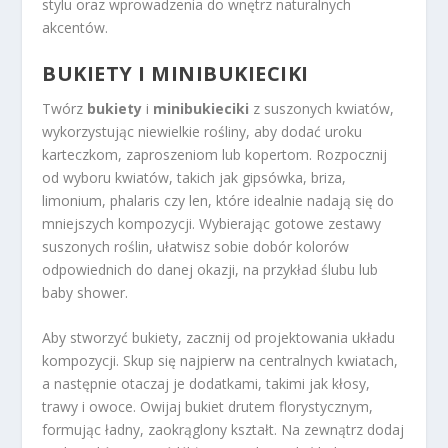
stylu oraz wprowadzenia do wnętrz naturalnych
akcentów.
BUKIETY I MINIBUKIECIKI
Twórz
bukiety
i
minibukieciki
z suszonych kwiatów,
wykorzystując niewielkie rośliny, aby dodać uroku
karteczkom, zaproszeniom lub kopertom. Rozpocznij
od wyboru kwiatów, takich jak gipsówka, briza,
limonium, phalaris czy len, które idealnie nadają się do
mniejszych kompozycji. Wybierając gotowe zestawy
suszonych roślin, ułatwisz sobie dobór kolorów
odpowiednich do danej okazji, na przykład ślubu lub
baby shower.
Aby stworzyć bukiety, zacznij od projektowania układu
kompozycji. Skup się najpierw na centralnych kwiatach,
a następnie otaczaj je dodatkami, takimi jak kłosy,
trawy i owoce. Owijaj bukiet drutem florystycznym,
formując ładny, zaokrąglony kształt. Na zewnątrz dodaj