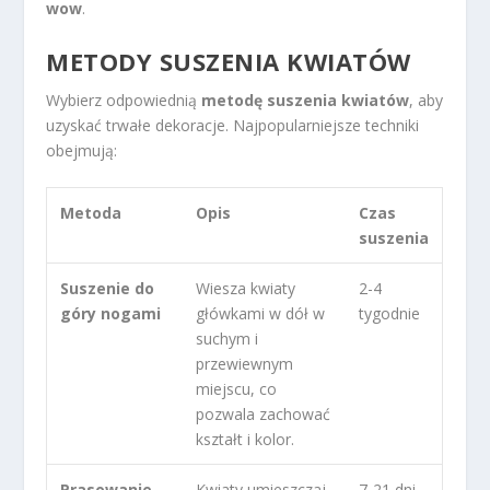
wow
.
METODY SUSZENIA KWIATÓW
Wybierz odpowiednią
metodę suszenia kwiatów
, aby
uzyskać trwałe dekoracje. Najpopularniejsze techniki
obejmują:
Metoda
Opis
Czas
suszenia
Suszenie do
Wiesza kwiaty
2-4
góry nogami
główkami w dół w
tygodnie
suchym i
przewiewnym
miejscu, co
pozwala zachować
kształt i kolor.
Prasowanie
Kwiaty umieszczaj
7-21 dni