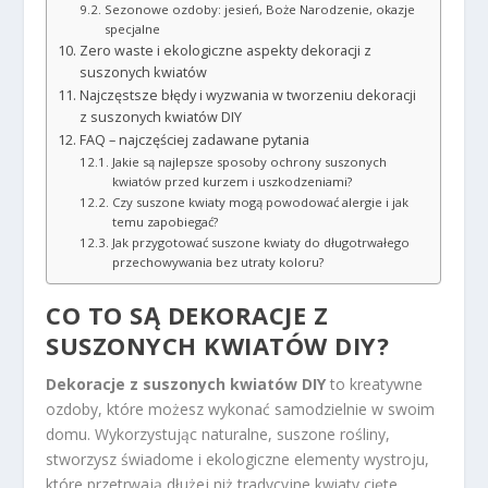
Sezonowe ozdoby: jesień, Boże Narodzenie, okazje
specjalne
Zero waste i ekologiczne aspekty dekoracji z
suszonych kwiatów
Najczęstsze błędy i wyzwania w tworzeniu dekoracji
z suszonych kwiatów DIY
FAQ – najczęściej zadawane pytania
Jakie są najlepsze sposoby ochrony suszonych
kwiatów przed kurzem i uszkodzeniami?
Czy suszone kwiaty mogą powodować alergie i jak
temu zapobiegać?
Jak przygotować suszone kwiaty do długotrwałego
przechowywania bez utraty koloru?
CO TO SĄ DEKORACJE Z
SUSZONYCH KWIATÓW DIY?
Dekoracje z suszonych kwiatów DIY
to kreatywne
ozdoby, które możesz wykonać samodzielnie w swoim
domu. Wykorzystując naturalne, suszone rośliny,
stworzysz świadome i ekologiczne elementy wystroju,
które przetrwają dłużej niż tradycyjne kwiaty cięte.