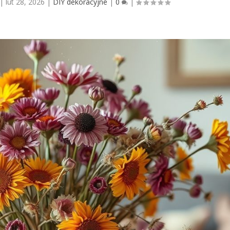
|
lut 28, 2026
|
DIY dekoracyjne
|
0
|