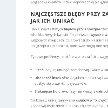
wyglądowi kwiatów. Dzięki odpowiedniej pielęgnac
NAJCZĘSTSZE BŁĘDY PRZY 
JAK ICH UNIKAĆ
Unikaj najczęstszych
błędów
przy
zabezpieczan
kilka kluczowych kwestii. Po pierwsze,
wysoka wi
wilgotnych miejscach, co prowadzi do pleśnienia i 
jak grzejniki czy kominki, ponieważ mogą one nega
Typowe problemy, na które warto zwrócić uwagę,
Pleśń:
Aby jej uniknąć, przechowuj kwiaty w su
Obecność insektów:
Regularnie odkurzaj kwi
pozbyć się wszelkich pajęczaków.
Blaknięcie kolorów:
Trzymaj kwiaty z dala o
Na koniec, unikaj zamykania
kwiatów w foliowyc
Zachowaj ostrożność podczas ich czyszczenia – n