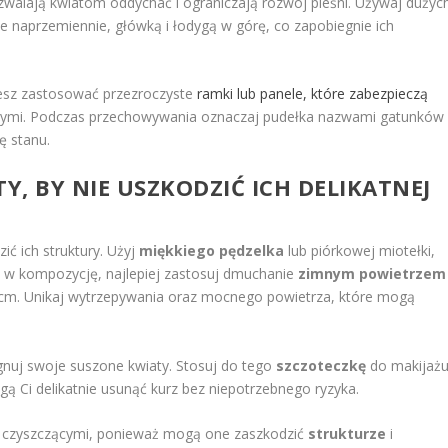
walają kwiatom oddychać i ograniczają rozwój pleśni. Używaj dużyc
e naprzemiennie, główką i łodygą w górę, co zapobiegnie ich
esz zastosować przezroczyste
ramki lub panele, które zabezpieczą
ymi. Podczas przechowywania oznaczaj pudełka nazwami gatunków 
lę stanu.
Y, BY NIE USZKODZIĆ ICH DELIKATNEJ
zić ich struktury. Użyj
miękkiego pędzelka
lub piórkowej miotełki,
ne w kompozycję, najlepiej zastosuj dmuchanie
zimnym powietrzem
0 cm. Unikaj wytrzepywania oraz mocnego powietrza, które mogą
ęgnuj swoje suszone kwiaty. Stosuj do tego
szczoteczkę
do makijaż
gą Ci delikatnie usunąć kurz bez niepotrzebnego ryzyka.
i czyszczącymi, ponieważ mogą one zaszkodzić
strukturze
i