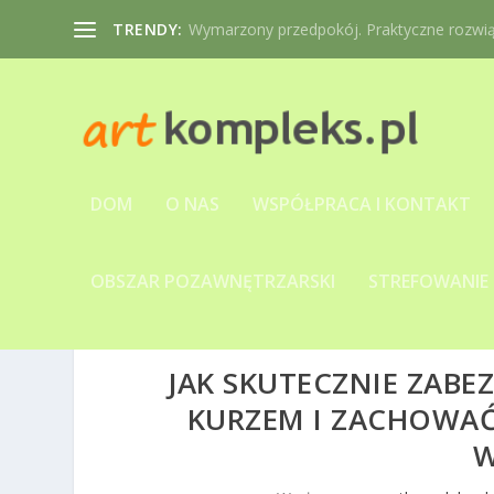
TRENDY:
Wymarzony przedpokój. Praktyczne rozwiąz
DOM
O NAS
WSPÓŁPRACA I KONTAKT
OBSZAR POZAWNĘTRZARSKI
STREFOWANIE
JAK SKUTECZNIE ZABE
KURZEM I ZACHOWA