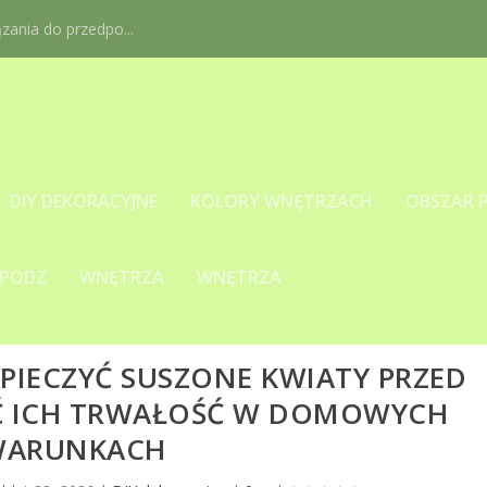
ania do przedpo...
DIY DEKORACYJNE
KOLORY WNĘTRZACH
OBSZAR 
 PODZ
WNĘTRZA
WNĘTRZA
ZPIECZYĆ SUSZONE KWIATY PRZED
Ć ICH TRWAŁOŚĆ W DOMOWYCH
WARUNKACH