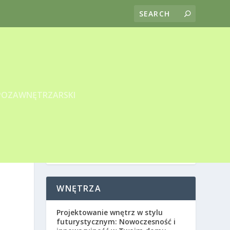
POZAWNĘTRZARSKI
WNĘTRZA
Projektowanie wnętrz w stylu
futurystycznym: Nowoczesność i