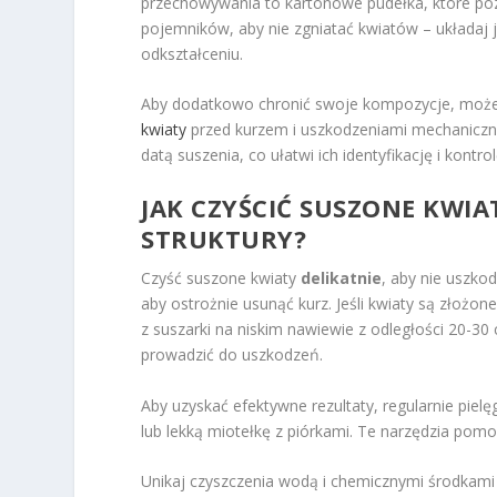
przechowywania to kartonowe pudełka, które poz
pojemników, aby nie zgniatać kwiatów – układaj j
odkształceniu.
Aby dodatkowo chronić swoje kompozycje, moż
kwiaty
przed kurzem i uszkodzeniami mechaniczn
datą suszenia, co ułatwi ich identyfikację i kontro
JAK CZYŚCIĆ SUSZONE KWIAT
STRUKTURY?
Czyść suszone kwiaty
delikatnie
, aby nie uszkod
aby ostrożnie usunąć kurz. Jeśli kwiaty są złożo
z suszarki na niskim nawiewie z odległości 20-3
prowadzić do uszkodzeń.
Aby uzyskać efektywne rezultaty, regularnie piel
lub lekką miotełkę z piórkami. Te narzędzia pomo
Unikaj czyszczenia wodą i chemicznymi środkam