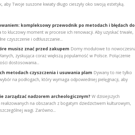
k, aby Twoje suszone kwiaty długo cieszyły oko swoją estetyką.
alowaniem: kompleksowy przewodnik po metodach i błędach do
 to kluczowy moment w procesie ich renowacji. Aby uzyskać trwałe,
e czyszczenie i odtłuszczanie...
óre musisz znać przed zakupem
Domy modułowe to nowoczesn
wlanych, zyskująca coraz większą popularność w Polsce. Połączenie
ości dostosowania...
ch metodach czyszczenia i usuwania plam
Dywany to nie tylko
 wybór na podłogach, który wymaga odpowiedniej pielęgnacji, aby
nie zarządzać nadzorem archeologicznym?
W dzisiejszych
st realizowanych na obszarach z bogatym dziedzictwem kulturowym,
szczególnej wagi. Zarówno...