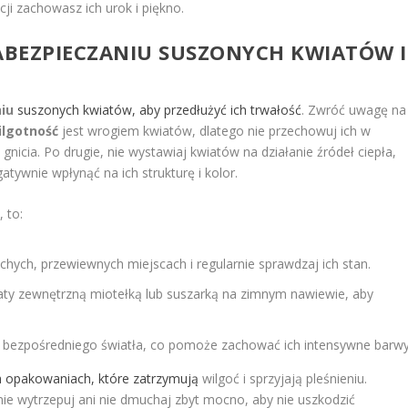
ji zachowasz ich urok i piękno.
ZABEZPIECZANIU SUSZONYCH KWIATÓW I
iu
suszonych kwiatów, aby przedłużyć ich trwałość
. Zwróć uwagę na
lgotność
jest wrogiem kwiatów, dlatego nie przechowuj ich w
gnicia. Po drugie, nie wystawiaj kwiatów na działanie źródeł ciepła,
tywnie wpłynąć na ich strukturę i kolor.
 to:
chych, przewiewnych miejscach i regularnie sprawdzaj ich stan.
aty zewnętrzną miotełką lub suszarką na zimnym nawiewie, aby
d bezpośredniego światła, co pomoże zachować ich intensywne barwy
h opakowaniach, które zatrzymują
wilgoć i sprzyjają pleśnieniu.
ie wytrzepuj ani nie dmuchaj zbyt mocno, aby nie uszkodzić