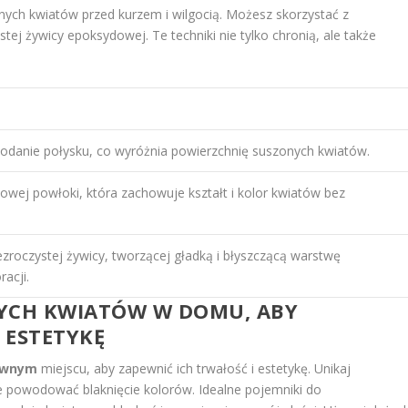
ych kwiatów przed kurzem i wilgocią. Możesz skorzystać z
tej żywicy epoksydowej. Te techniki nie tylko chronią, ale także
dodanie połysku, co wyróżnia powierzchnię suszonych kwiatów.
owej powłoki, która zachowuje kształt i kolor kwiatów bez
zroczystej żywicy, tworzącej gładką i błyszczącą warstwę
acji.
YCH KWIATÓW W DOMU, ABY
 ESTETYKĘ
ewnym
miejscu, aby zapewnić ich trwałość i estetykę. Unikaj
 powodować blaknięcie kolorów. Idealne pojemniki do