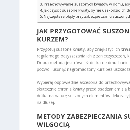
Przechowywanie suszonych kwiatów w domu, aby z
Jak czyścić suszone kwiaty, by nie uszkodzić ich de
Najczęstsze błędy przy zabezpieczaniu suszonych 
JAK PRZYGOTOWAĆ SUSZONE
KURZEM?
Przygotuj suszone kwiaty, aby zwiększyć ich
trwa
regularnego oczyszczania ich z zanieczyszczeń, k
Dobrą metodą jest również delikatne dmuchanie 
pozwoli usunąć nagromadzony kurz bez uszkadzan
Wybieraj odpowiednie akcesoria do przechowywania
skutecznie chronią kwiaty przed osadzaniem się b
delikatną naturę suszonych elementów dekoracyj
na dłużej.
METODY ZABEZPIECZANIA
S
WILGOCIĄ