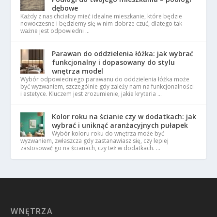
dębowe
Każdy z nas chciałby mieć idealne mieszkanie, które będzie
nowoczesne i będziemy się w nim dobrze czuć, dlatego tak
ważne jest odpowiedni …
Parawan do oddzielenia łóżka: jak wybrać
funkcjonalny i dopasowany do stylu
wnętrza model
Wybór odpowiedniego parawanu do oddzielenia łóżka może
być wyzwaniem, szczególnie gdy zależy nam na funkcjonalności
i estetyce. Kluczem jest zrozumienie, jakie kryteria …
Kolor roku na ścianie czy w dodatkach: jak
wybrać i uniknąć aranżacyjnych pułapek
Wybór koloru roku do wnętrza może być
wyzwaniem, zwłaszcza gdy zastanawiasz się, czy lepiej
zastosować go na ścianach, czy też w dodatkach. …
WNĘTRZA