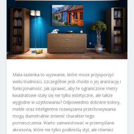
Mała łazienka to wyzwanie, które może przysporzyć
wielu trudności, szczególnie jeśli chodzi o jej aranżację i
funkcjonalność. Jak sprawić, aby te ograniczone metry
kwadratowe stały się nie tylko estetyczne, ale także
wygodne w użytkowaniu? Odpowiednio dobrane kolory,
meble oraz inteligentne rozwiązania przechowywania
mogą diametralnie zmienić charakter tego
pomieszczenia. Warto zainwestować w przemyślane
akcesoria, które nie tylko podkreślą styl, ale również