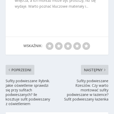
wnętrza, a ich montaż może być prostszy, niż się
wydaje. Warto poznać kluczowe materiały i...
WSKAŹNIK:
POPRZEDNI
NASTĘPNY
Sufity podwieszane Rybnik.
Sufity podwieszane
Jakie oświetlenie sprawdzi
Rzeszów. Czy warto
się przy sufitach
montować sufity
podwieszanych? Ile
podwieszane w łazience?
kosztuje sufit podwieszany
Sufit podwieszany łazienka
z oświetleniem