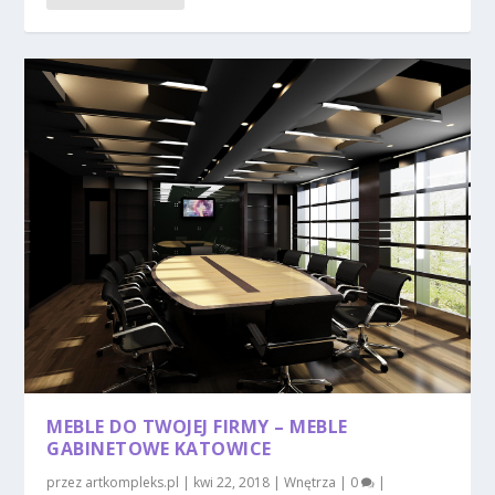
MEBLE DO TWOJEJ FIRMY – MEBLE
GABINETOWE KATOWICE
przez
artkompleks.pl
|
kwi 22, 2018
|
Wnętrza
|
0
|