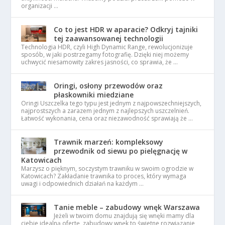
organizacji …
Co to jest HDR w aparacie? Odkryj tajniki
tej zaawansowanej technologii
Technologia HDR, czyli High Dynamic Range, rewolucjonizuje
sposób, w jaki postrzegamy fotografię. Dzięki niej możemy
uchwycić niesamowity zakres jasności, co sprawia, że …
Oringi, osłony przewodów oraz
płaskowniki miedziane
Oringi Uszczelka tego typu jest jednym z najpowszechniejszych,
najprostszych a zarazem jednym z najlepszych uszczelnień.
Łatwość wykonania, cena oraz niezawodność sprawiają że …
Trawnik marzeń: kompleksowy
przewodnik od siewu po pielęgnację w
Katowicach
Marzysz o pięknym, soczystym trawniku w swoim ogrodzie w
Katowicach? Zakładanie trawnika to proces, który wymaga
uwagi i odpowiednich działań na każdym …
Tanie meble – zabudowy wnęk Warszawa
Jeżeli w twoim domu znajdują się wnęki mamy dla
ciebie idealną ofertę, zabudowy wnęk to świetne rozwiązanie