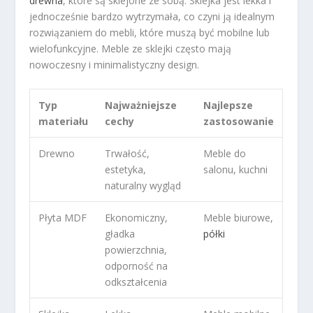
drewna
, które są sklejone ze sobą. Sklejka jest lekka i
jednocześnie bardzo wytrzymała, co czyni ją idealnym
rozwiązaniem do mebli, które muszą być mobilne lub
wielofunkcyjne. Meble ze sklejki często mają
nowoczesny i minimalistyczny design.
Typ
Najważniejsze
Najlepsze
materiału
cechy
zastosowanie
Drewno
Trwałość,
Meble do
estetyka,
salonu, kuchni
naturalny wygląd
Płyta MDF
Ekonomiczny,
Meble biurowe,
gładka
półki
powierzchnia,
odporność na
odkształcenia