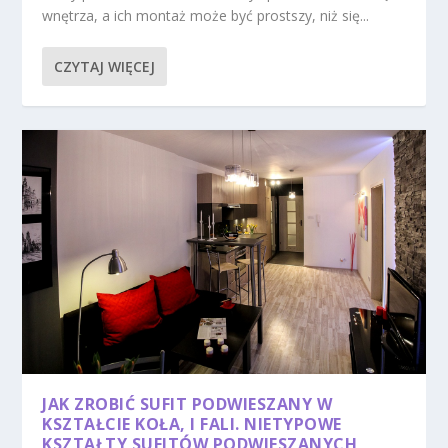
wnętrza, a ich montaż może być prostszy, niż się...
CZYTAJ WIĘCEJ
JAK ZROBIĆ SUFIT PODWIESZANY W
KSZTAŁCIE KOŁA, I FALI. NIETYPOWE
KSZTAŁTY SUFITÓW PODWIESZANYCH