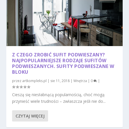
Z CZEGO ZROBIĆ SUFIT PODWIESZANY?
NAJPOPULARNIEJSZE RODZAJE SUFITÓW
PODWIESZANYCH. SUFITY PODWIESZANE W
BLOKU
przez
artkompleks.pl
|
sie 11, 2018
|
Wnętrza
|
0
|
Cieszą się niesłabnącą popularnością, choć mogą
przynieść wiele trudności – zwłaszcza jeśli nie do...
CZYTAJ WIĘCEJ