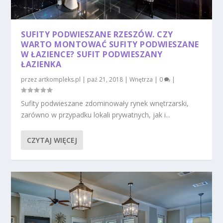
SUFITY PODWIESZANE RZESZÓW. CZY
WARTO MONTOWAĆ SUFITY PODWIESZANE
W ŁAZIENCE? SUFIT PODWIESZANY
ŁAZIENKA
przez
artkompleks.pl
|
paź 21, 2018
|
Wnętrza
|
0
|
Sufity podwieszane zdominowały rynek wnętrzarski,
zarówno w przypadku lokali prywatnych, jak i...
CZYTAJ WIĘCEJ