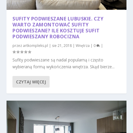
SUFITY PODWIESZANE LUBUSKIE. CZY
WARTO ZAMONTOWAĆ SUFITY
PODWIESZANE? ILE KOSZTUJE SUFIT
PODWIESZANY ROBOCIZNA
przez
artkompleks.pl
|
sie 21, 2018
|
Wnętrza
|
0
|
Sufity podwieszane są nadal popularną i często
wybieraną formą wykończenia wnętrza. Skąd bierze...
CZYTAJ WIĘCEJ