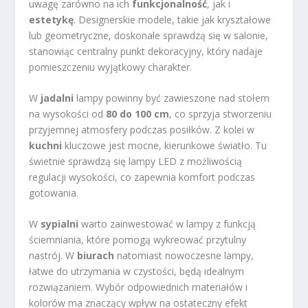
uwagę zarówno na ich
funkcjonalność
, jak i
estetykę
. Designerskie modele, takie jak kryształowe
lub geometryczne, doskonale sprawdzą się w salonie,
stanowiąc centralny punkt dekoracyjny, który nadaje
pomieszczeniu wyjątkowy charakter.
W
jadalni
lampy powinny być zawieszone nad stołem
na wysokości od
80 do 100 cm
, co sprzyja stworzeniu
przyjemnej atmosfery podczas posiłków. Z kolei w
kuchni
kluczowe jest mocne, kierunkowe światło. Tu
świetnie sprawdzą się lampy LED z możliwością
regulacji wysokości, co zapewnia komfort podczas
gotowania.
W
sypialni
warto zainwestować w lampy z funkcją
ściemniania, które pomogą wykreować przytulny
nastrój. W
biurach
natomiast nowoczesne lampy,
łatwe do utrzymania w czystości, będą idealnym
rozwiązaniem. Wybór odpowiednich materiałów i
kolorów ma znaczący wpływ na ostateczny efekt