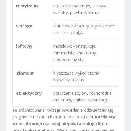
rustykalny
naturalne materiały, surowe
kształty, przytulny klimat
vintage
tkaninowe abażury, kryształowe
detale, nostalgia
loftowy
metalowe konstrukcje,
minimalistyczne formy,
nowoczesny styl
glamour
błyszczące wykończenia,
kryształy, luksus
eklektyczny
połączenie stylów, różnorodne
materiały, unikalne aranżacje
Te zróżnicowane rodzaje oświetlenia odzwierciedlają
pragnienie unikatu i harmonii w przestrzeni.
Każdy styl
wnosi do wnętrza swój niepowtarzalny klimat
oraz funkcjonalność.
Warto więc zastanowić się nad