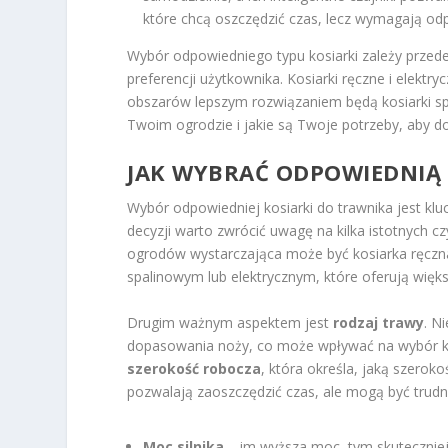
które chcą oszczędzić czas, lecz wymagają o
Wybór odpowiedniego typu kosiarki zależy prze
preferencji użytkownika. Kosiarki ręczne i elekt
obszarów lepszym rozwiązaniem będą kosiarki spa
Twoim ogrodzie i jakie są Twoje potrzeby, aby 
JAK WYBRAĆ ODPOWIEDNIĄ
Wybór odpowiedniej kosiarki do trawnika jest kl
decyzji warto zwrócić uwagę na kilka istotnych c
ogrodów wystarczająca może być kosiarka ręczna
spalinowym lub elektrycznym, które oferują więk
Drugim ważnym aspektem jest
rodzaj trawy
. N
dopasowania noży, co może wpływać na wybór kos
szerokość robocza
, która określa, jaką szero
pozwalają zaoszczędzić czas, ale mogą być trud
Moc silnika
– im wyższa moc, tym skuteczniej