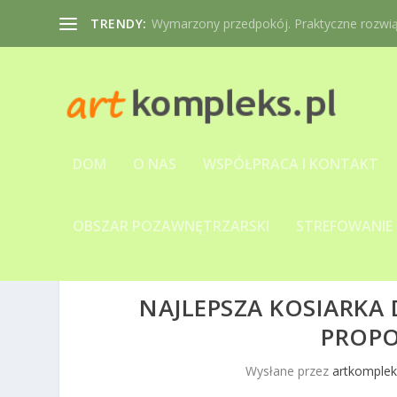
TRENDY:
Wymarzony przedpokój. Praktyczne rozwiąz
DOM
O NAS
WSPÓŁPRACA I KONTAKT
OBSZAR POZAWNĘTRZARSKI
STREFOWANIE
NAJLEPSZA KOSIARKA
PROPO
Wysłane przez
artkomplek