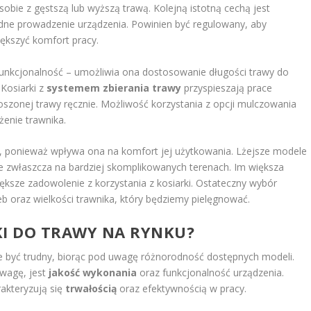
sobie z gęstszą lub wyższą trawą. Kolejną istotną cechą jest
dne prowadzenie urządzenia. Powinien być regulowany, aby
ększyć komfort pracy.
funkcjonalność – umożliwia ona dostosowanie długości trawy do
 Kosiarki z
systemem zbierania trawy
przyspieszają prace
oszonej trawy ręcznie. Możliwość korzystania z opcji mulczowania
żenie trawnika.
, ponieważ wpływa ona na komfort jej użytkowania. Lżejsze modele
 zwłaszcza na bardziej skomplikowanych terenach. Im większa
ększe zadowolenie z korzystania z kosiarki. Ostateczny wybór
b oraz wielkości trawnika, który będziemy pielęgnować.
RKI DO TRAWY NA RYNKU?
że być trudny, biorąc pod uwagę różnorodność dostępnych modeli.
wagę, jest
jakość wykonania
oraz funkcjonalność urządzenia.
rakteryzują się
trwałością
oraz efektywnością w pracy.