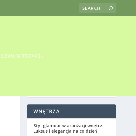
POZAWNĘTRZARSKI
WNĘTRZA
Styl glamour w aranżacji wnętrz:
Luksus i elegancja na co dzień