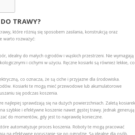
K DO TRAWY?
rawy, które różnią się sposobem zasilania, konstrukcją oraz
re warto rozważyć:
ybór, idealny do małych ogrodów i wąskich przestrzeni. Nie wymagają
ekologicznymi i cichymi w użyciu. Ręczne kosiarki są również lekkie, co
ektryczną, co oznacza, że są ciche i przyjazne dla środowiska.
grodów. Kosiarki te mogą mieć przewodowe lub akumulatorowe
uszaniu się podczas koszenia.
 najlepiej sprawdzają się na dużych powierzchniach. Zaletą kosiare
 na szybkie i efektywne koszenie nawet gęstej trawy. Jednak generują
niczać do momentów, gdy jest to naprawdę konieczne.
które automatyzuje proces koszenia. Roboty te mogą pracować
lają na efektywne poruszanie się po ogrodzie. Są idealne dla osób,