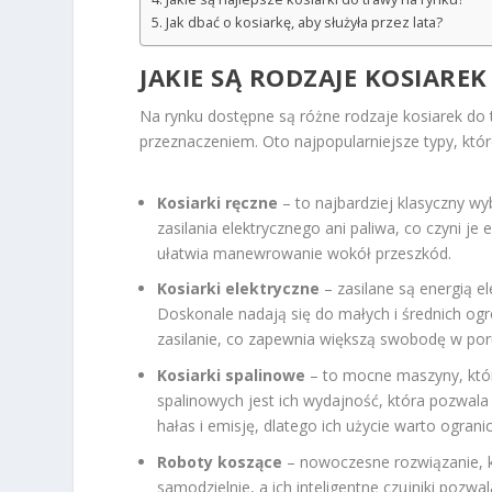
Jak dbać o kosiarkę, aby służyła przez lata?
JAKIE SĄ RODZAJE KOSIARE
Na rynku dostępne są różne rodzaje kosiarek do t
przeznaczeniem. Oto najpopularniejsze typy, któ
Kosiarki ręczne
– to najbardziej klasyczny w
zasilania elektrycznego ani paliwa, co czyni je 
ułatwia manewrowanie wokół przeszkód.
Kosiarki elektryczne
– zasilane są energią el
Doskonale nadają się do małych i średnich o
zasilanie, co zapewnia większą swobodę w por
Kosiarki spalinowe
– to mocne maszyny, które
spalinowych jest ich wydajność, która pozwala
hałas i emisję, dlatego ich użycie warto ogra
Roboty koszące
– nowoczesne rozwiązanie, 
samodzielnie, a ich inteligentne czujniki pozwa