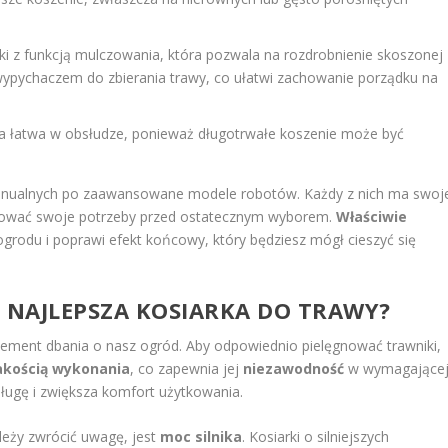
ki z funkcją mulczowania, która pozwala na rozdrobnienie skoszonej
 wypychaczem do zbierania trawy, co ułatwi zachowanie porządku na
ła łatwa w obsłudze, ponieważ długotrwałe koszenie może być
manualnych po zaawansowane modele robotów. Każdy z nich ma swoj
lizować swoje potrzeby przed ostatecznym wyborem.
Właściwie
ogrodu i poprawi efekt końcowy, który będziesz mógł cieszyć się
Ć NAJLEPSZA KOSIARKA DO TRAWY?
element dbania o nasz ogród. Aby odpowiednio pielęgnować trawniki,
akością wykonania
, co zapewnia jej
niezawodność
w wymagające
ługę i zwiększa komfort użytkowania.
eży zwrócić uwagę, jest
moc silnika
. Kosiarki o silniejszych