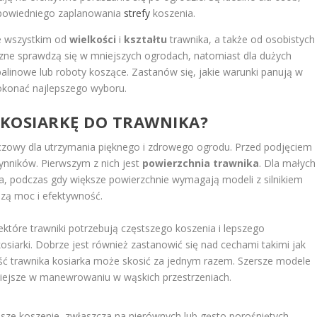
dpowiedniego zaplanowania
strefy
koszenia.
de wszystkim od
wielkości
i
kształtu
trawnika, a także od osobistych
ryczne sprawdzą się w mniejszych ogrodach, natomiast dla dużych
linowe lub roboty koszące. Zastanów się, jakie warunki panują w
dokonać najlepszego wyboru.
 KOSIARKĘ DO TRAWNIKA?
uczowy dla utrzymania pięknego i zdrowego ogrodu. Przed podjęciem
zynników. Pierwszym z nich jest
powierzchnia trawnika
. Dla małych
, podczas gdy większe powierzchnie wymagają modeli z silnikiem
szą moc i efektywność.
iektóre trawniki potrzebują częstszego koszenia i lepszego
iarki. Dobrze jest również zastanowić się nad cechami takimi jak
kość trawnika kosiarka może skosić za jednym razem. Szersze modele
niejsze w manewrowaniu w wąskich przestrzeniach.
sze koszenie, zwłaszcza na nierównych lub gęsto porośniętych