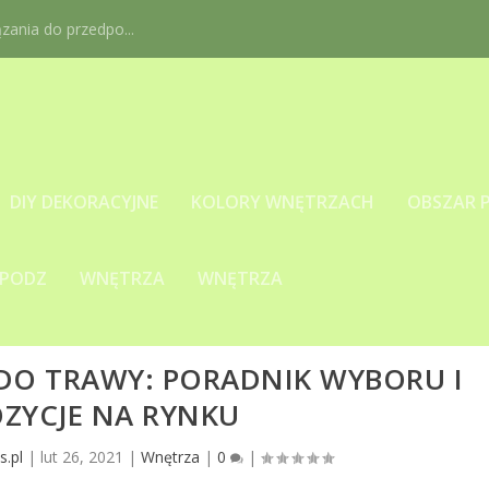
ania do przedpo...
DIY DEKORACYJNE
KOLORY WNĘTRZACH
OBSZAR 
 PODZ
WNĘTRZA
WNĘTRZA
 DO TRAWY: PORADNIK WYBORU I
ZYCJE NA RYNKU
s.pl
|
lut 26, 2021
|
Wnętrza
|
0
|