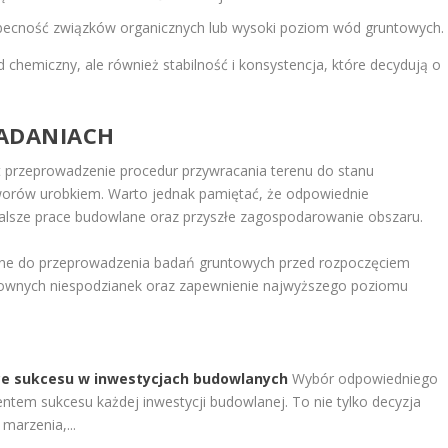
 obecność związków organicznych lub wysoki poziom wód gruntowych.
d chemiczny, ale również stabilność i konsystencja, które decydują o
BADANIACH
 przeprowadzenie procedur przywracania terenu do stanu
worów urobkiem. Warto jednak pamiętać, że odpowiednie
alsze prace budowlane oraz przyszłe zagospodarowanie obszaru.
ne do przeprowadzenia badań gruntowych przed rozpoczęciem
ztownych niespodzianek oraz zapewnienie najwyższego poziomu
e sukcesu w inwestycjach budowlanych
Wybór odpowiedniego
em sukcesu każdej inwestycji budowlanej. To nie tylko decyzja
marzenia,...