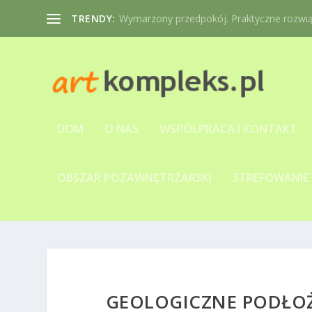
TRENDY:
Wymarzony przedpokój. Praktyczne rozwiąz
DOM
O NAS
WSPÓŁPRACA I KONTAKT
OBSZAR POZAWNĘTRZARSKI
STREFOWANIE
GEOLOGICZNE PODŁO