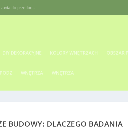
ania do przedpo...
DIY DEKORACYJNE
KOLORY WNĘTRZACH
OBSZAR 
 PODZ
WNĘTRZA
WNĘTRZA
ŻE BUDOWY: DLACZEGO BADANIA