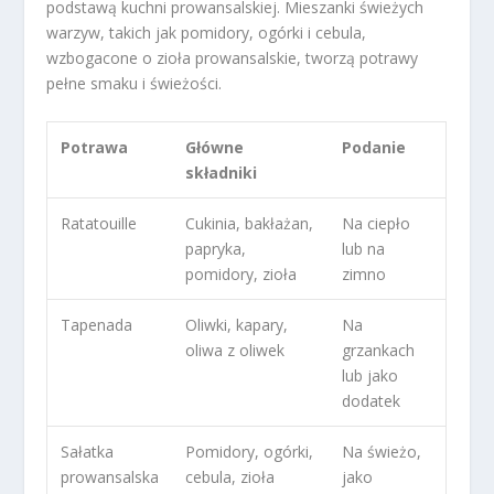
podstawą kuchni prowansalskiej. Mieszanki świeżych
warzyw, takich jak pomidory, ogórki i cebula,
wzbogacone o zioła prowansalskie, tworzą potrawy
pełne smaku i świeżości.
Potrawa
Główne
Podanie
składniki
Ratatouille
Cukinia, bakłażan,
Na ciepło
papryka,
lub na
pomidory, zioła
zimno
Tapenada
Oliwki, kapary,
Na
oliwa z oliwek
grzankach
lub jako
dodatek
Sałatka
Pomidory, ogórki,
Na świeżo,
prowansalska
cebula, zioła
jako