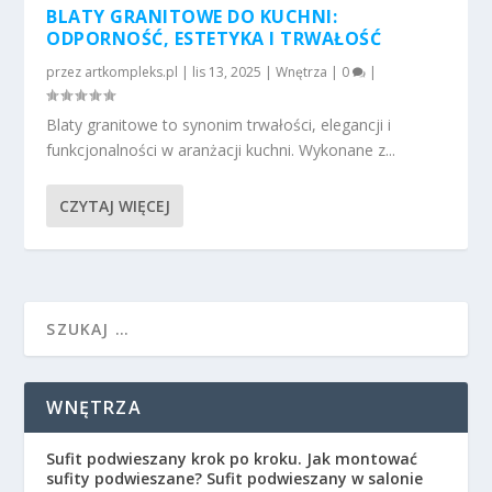
BLATY GRANITOWE DO KUCHNI:
ODPORNOŚĆ, ESTETYKA I TRWAŁOŚĆ
przez
artkompleks.pl
|
lis 13, 2025
|
Wnętrza
|
0
|
Blaty granitowe to synonim trwałości, elegancji i
funkcjonalności w aranżacji kuchni. Wykonane z...
CZYTAJ WIĘCEJ
WNĘTRZA
Sufit podwieszany krok po kroku. Jak montować
sufity podwieszane? Sufit podwieszany w salonie