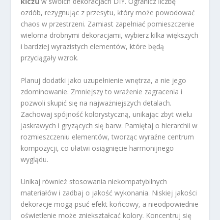
kiczu
w swoich dekoracjach DIY. Ogranicz liczbę
ozdób, rezygnując z przesytu, który może powodować
chaos w przestrzeni. Zamiast zapełniać pomieszczenie
wieloma drobnymi dekoracjami, wybierz kilka większych
i bardziej wyrazistych elementów, które będą
przyciągały wzrok.
Planuj dodatki jako uzupełnienie wnętrza, a nie jego
zdominowanie. Zmniejszy to wrażenie zagracenia i
pozwoli skupić się na najważniejszych detalach.
Zachowaj spójność kolorystyczną, unikając zbyt wielu
jaskrawych i gryzących się barw. Pamiętaj o hierarchii w
rozmieszczeniu elementów, tworząc wyraźne centrum
kompozycji, co ułatwi osiągnięcie harmonijnego
wyglądu.
Unikaj również stosowania niekompatybilnych
materiałów i zadbaj o jakość wykonania. Niskiej jakości
dekoracje mogą psuć efekt końcowy, a nieodpowiednie
oświetlenie może zniekształcać kolory. Koncentruj się