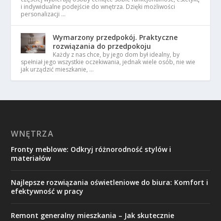
i indywidualne podejście do wnętrza. Dzięki możliwości
personalizacji …
Wymarzony przedpokój. Praktyczne
rozwiązania do przedpokoju
Każdy z nas chce, by jego dom był idealny, by
spełniał jego wszystkie oczekiwania, jednak wiele osób, nie wie
jak urządzić mieszkanie, …
WNĘTRZA
Fronty meblowe: Odkryj różnorodność stylów i
materiałów
Najlepsze rozwiązania oświetleniowe do biura: Komfort i
efektywność w pracy
Remont generalny mieszkania – Jak skutecznie