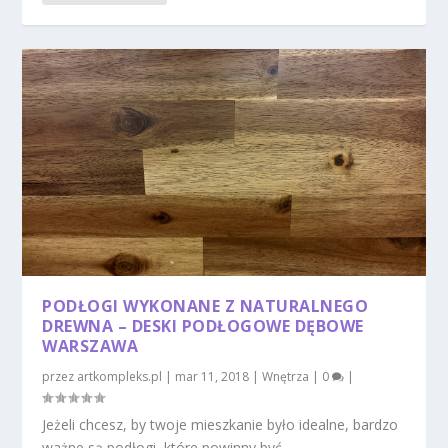
PODŁOGI WYKONANE Z NATURALNEGO
DREWNA – DESKI PODŁOGOWE DĘBOWE
WARSZAWA
przez
artkompleks.pl
|
mar 11, 2018
|
Wnętrza
|
0
|
Jeżeli chcesz, by twoje mieszkanie było idealne, bardzo
ważne są podłogi, które powinny być...