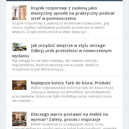
Drążek rozporowy z zasłoną jako
elastyczny sposób na praktyczny podział
stref w pomieszczeniu
Drążek rozporowy z zasłoną to doskonałe rozwiązanie, gdy
chcesz szybko i efektywnie podzielić przestrzeń w swoim
wnętrzu. Dzięki niemu możesz łatwo stworzyć …
Jak urządzić wnętrze w stylu vintage:
Odkryj urok przeszłości w nowoczesnym
wydaniu
Styl vintage to nie tylko estetyka, ale również emocje i
wspomnienia, które przenoszą nas w czasie. Wnętrza
urządzone w tym klimacie łączą …
Najlepsze kolory farb do biura: Produkt
Wybór odpowiednich kolorów farb do biura może
znacząco wpłynąć na atmosferę i produktywność
pracowników. Kolory nie tylko kształtują nasze samopoczucie,
ale również …
Dlaczego warto postawić na meble na
wymiar? Zalety, proces i inspiracje
Meble na wymiar to rozwiązanie, które coraz
częściej wybierają osoby ceniące sobie funkcjonalność, estetykę