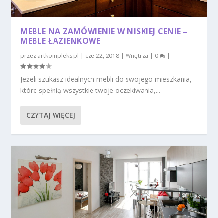
MEBLE NA ZAMÓWIENIE W NISKIEJ CENIE –
MEBLE ŁAZIENKOWE
przez
artkompleks.pl
|
cze 22, 2018
|
Wnętrza
|
0
|
Jeżeli szukasz idealnych mebli do swojego mieszkania,
które spełnią wszystkie twoje oczekiwania,...
CZYTAJ WIĘCEJ