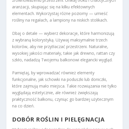
zrównoważeniu przestrzeni. Unikaj tłoku i chaotycznych
aranżacji, skupiając się na kilku efektownych
elementach. Wykorzystaj różne poziomy — umieść
rośliny na regałach, a lampiony na niskich stolikach.
Dbaj o detale — wybierz dekoracje, które harmonizują
z wybraną kolorystyką. Używaj maksymalnie trzech
kolorów, aby nie przytłaczać przestrzeni. Naturalne,
wysokiej jakości materiały, takie jak drewno, rattan czy
szkło, nadadzą Twojemu balkonowi elegancki wygląd.
Pamiętaj, by wprowadzać również elementy
funkcjonalne, jak schowki na poduszki lub doniczki,
które zajmują mało miejsca. Takie rozwiązania nie tylko
wyglądają estetycznie, ale również zwiększają
praktyczność balkonu, czyniąc go bardziej użytecznym
na co dzień.
DOBÓR ROŚLIN I PIELĘGNACJA