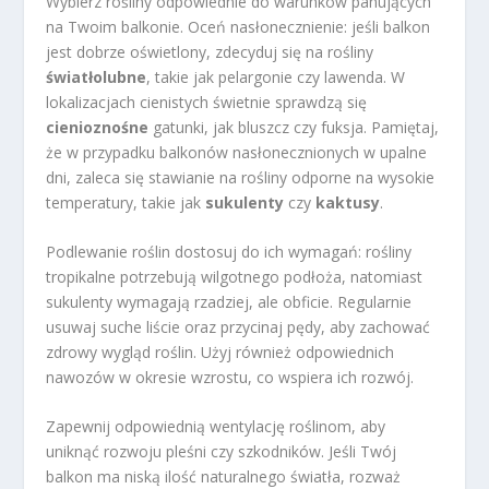
Wybierz rośliny odpowiednie do warunków panujących
na Twoim balkonie. Oceń nasłonecznienie: jeśli balkon
jest dobrze oświetlony, zdecyduj się na rośliny
światłolubne
, takie jak pelargonie czy lawenda. W
lokalizacjach cienistych świetnie sprawdzą się
cienioznośne
gatunki, jak bluszcz czy fuksja. Pamiętaj,
że w przypadku balkonów nasłonecznionych w upalne
dni, zaleca się stawianie na rośliny odporne na wysokie
temperatury, takie jak
sukulenty
czy
kaktusy
.
Podlewanie roślin dostosuj do ich wymagań: rośliny
tropikalne potrzebują wilgotnego podłoża, natomiast
sukulenty wymagają rzadziej, ale obficie. Regularnie
usuwaj suche liście oraz przycinaj pędy, aby zachować
zdrowy wygląd roślin. Użyj również odpowiednich
nawozów w okresie wzrostu, co wspiera ich rozwój.
Zapewnij odpowiednią wentylację roślinom, aby
uniknąć rozwoju pleśni czy szkodników. Jeśli Twój
balkon ma niską ilość naturalnego światła, rozważ