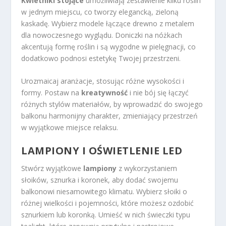
Kwietniki stojące
umożliwiają zestawienie kilku roślin
w jednym miejscu, co tworzy elegancką, zieloną
kaskadę. Wybierz modele łączące drewno z metalem
dla nowoczesnego wyglądu. Doniczki na nóżkach
akcentują formę roślin i są wygodne w pielęgnacji, co
dodatkowo podnosi estetykę Twojej przestrzeni.
Urozmaicaj aranżacje, stosując różne wysokości i
formy. Postaw na
kreatywność
i nie bój się łączyć
różnych stylów materiałów, by wprowadzić do swojego
balkonu harmonijny charakter, zmieniający przestrzeń
w wyjątkowe miejsce relaksu.
LAMPIONY I OŚWIETLENIE LED
Stwórz wyjątkowe
lampiony
z wykorzystaniem
słoików, sznurka i koronek, aby dodać swojemu
balkonowi niesamowitego klimatu. Wybierz słoiki o
różnej wielkości i pojemności, które możesz ozdobić
sznurkiem lub koronką. Umieść w nich świeczki typu