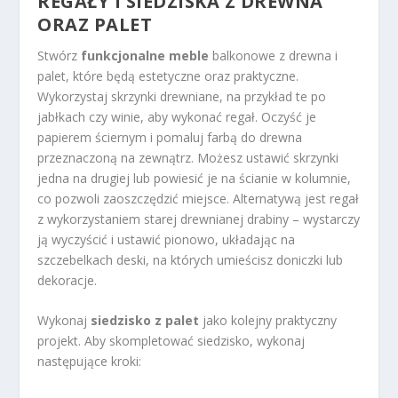
REGAŁY I SIEDZISKA Z DREWNA
ORAZ PALET
Stwórz
funkcjonalne meble
balkonowe z drewna i
palet, które będą estetyczne oraz praktyczne.
Wykorzystaj skrzynki drewniane, na przykład te po
jabłkach czy winie, aby wykonać regał. Oczyść je
papierem ściernym i pomaluj farbą do drewna
przeznaczoną na zewnątrz. Możesz ustawić skrzynki
jedna na drugiej lub powiesić je na ścianie w kolumnie,
co pozwoli zaoszczędzić miejsce. Alternatywą jest regał
z wykorzystaniem starej drewnianej drabiny – wystarczy
ją wyczyścić i ustawić pionowo, układając na
szczebelkach deski, na których umieścisz doniczki lub
dekoracje.
Wykonaj
siedzisko z palet
jako kolejny praktyczny
projekt. Aby skompletować siedzisko, wykonaj
następujące kroki: