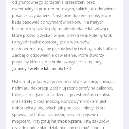
od gruntownego sprzątania przestrzeni oraz
ewentualnych prac remontowych, takich jak odnowienie
posadzki czy barierki. Następnie dobierz meble, które
będą pasować do wymiarów balkonu. Na małych
balkonach sprawdzą się meble składane lub wiszące,
które pozwolą zyskać więcej przestrzeni. Kolejny krok
to wybór roślin: dostosuj je do warunków
nasłonecznienia, aby pięknie kwitły i wzbogacały balkon.
Zadbaj o odpowiednie oświetlenie, które stworzy
przytulny klimat po zmroku — wybierz lampiony,
girlandy świetlne lub lampki LED
.
Ustal motyw kolorystyczny oraz styl aranżacji, unikając
nadmiaru dekoracji. Zdefiniuj różne strefy na balkonie,
takie jak miejsce do siedzenia, przestrzeń do relaksu
oraz strefę z roślinnością. Końcowym krokiem jest
dobór tekstyliów, takich jak poduszki i pledy, które
sprawią, że balkon stanie się przyjemniejszym
miejscem. Przygotuj
harmonogram
, listę zakupów
oraz dokładny plan działania, aby uniknąć chaosu