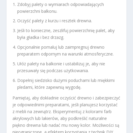
Zdobyj palety o wymiarach odpowiadających
powierzchni balkonu.
Oczyść palety z kurzu i resztek drewna.
Jeśli to konieczne, zeszlifuj powierzchnię palet, aby
była gładka i bez drzazg.
Opcjonalnie pomaluj lub zaimpregnuj drewno
preparatem odpornym na warunki atmosferyczne.
Ułóż palety na balkonie i ustabilizuj je, aby nie
przesuwały się podczas użytkowania.
Dopełnij siedzisko dużymi poduchami lub miękkimi
pledami, które zapewnią wygodę.
Pamiętaj, aby dokładnie oczyścić drewno i zabezpieczyć
je odpowiednimi preparatami, jeśli planujesz korzystać
z mebli na zewnątrz. Eksperymentuj z kolorami farb
akrylowych lub lakierów, aby podkreślić naturalne
piękno drewna lub nadać mu nowy kolor. Możliwości są
nieograniczone, a efektem korzystania z technik DIY