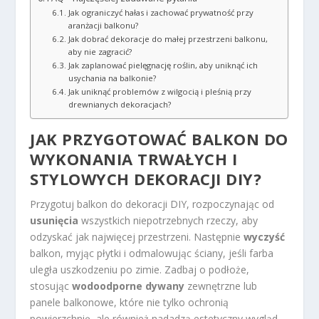
Jak ograniczyć hałas i zachować prywatność przy
aranżacji balkonu?
Jak dobrać dekoracje do małej przestrzeni balkonu,
aby nie zagracić?
Jak zaplanować pielęgnację roślin, aby uniknąć ich
usychania na balkonie?
Jak uniknąć problemów z wilgocią i pleśnią przy
drewnianych dekoracjach?
JAK PRZYGOTOWAĆ BALKON DO
WYKONANIA TRWAŁYCH I
STYLOWYCH DEKORACJI DIY?
Przygotuj balkon do dekoracji DIY, rozpoczynając od
usunięcia
wszystkich niepotrzebnych rzeczy, aby
odzyskać jak najwięcej przestrzeni. Następnie
wyczyść
balkon, myjąc płytki i odmalowując ściany, jeśli farba
uległa uszkodzeniu po zimie. Zadbaj o podłoże,
stosując
wodoodporne dywany
zewnętrzne lub
panele balkonowe, które nie tylko ochronią
powierzchnię, ale również nadadzą estetyczny wygląd.