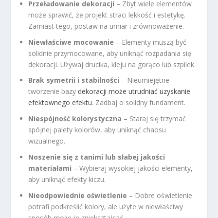
Przeładowanie dekoracji
– Zbyt wiele elementów
może sprawić, że projekt straci lekkość i estetykę.
Zamiast tego, postaw na umiar i zrównoważenie.
Niewłaściwe mocowanie
– Elementy muszą być
solidnie przymocowane, aby uniknąć rozpadania się
dekoracji. Używaj drucika, kleju na gorąco lub szpilek.
Brak symetrii i stabilności
– Nieumiejętne
tworzenie bazy
dekoracji może utrudniać uzyskanie
efektownego efektu
. Zadbaj o solidny fundament.
Niespójność kolorystyczna
– Staraj się trzymać
spójnej palety kolorów, aby uniknąć chaosu
wizualnego.
Noszenie się z tanimi lub słabej jakości
materiałami
– Wybieraj wysokiej jakości elementy,
aby uniknąć efekty kiczu.
Nieodpowiednie oświetlenie
– Dobre oświetlenie
potrafi podkreślić kolory, ale użyte w niewłaściwy
sposób może je zniekształcać.