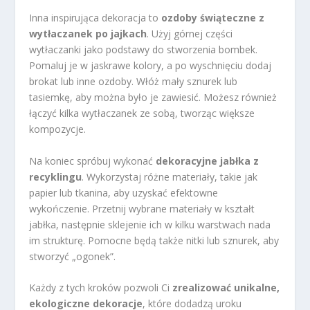
Inna inspirująca dekoracja to
ozdoby świąteczne z
wytłaczanek po jajkach
. Użyj górnej części
wytłaczanki jako podstawy do stworzenia bombek.
Pomaluj je w jaskrawe kolory, a po wyschnięciu dodaj
brokat lub inne ozdoby. Włóż mały sznurek lub
tasiemkę, aby można było je zawiesić. Możesz również
łączyć kilka wytłaczanek ze sobą, tworząc większe
kompozycje.
Na koniec spróbuj wykonać
dekoracyjne jabłka z
recyklingu
. Wykorzystaj różne materiały, takie jak
papier lub tkanina, aby uzyskać efektowne
wykończenie. Przetnij wybrane materiały w kształt
jabłka, następnie sklejenie ich w kilku warstwach nada
im strukturę. Pomocne będą także nitki lub sznurek, aby
stworzyć „ogonek”.
Każdy z tych kroków pozwoli Ci
zrealizować unikalne,
ekologiczne dekoracje
, które dodadzą uroku