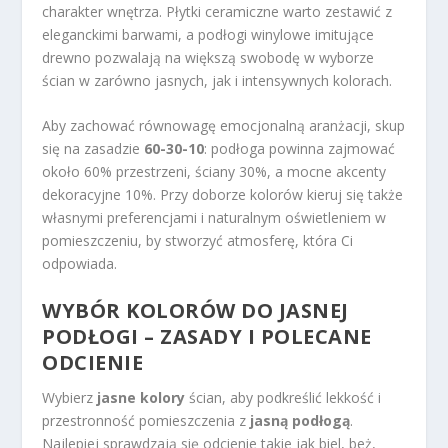
charakter wnętrza. Płytki ceramiczne warto zestawić z
eleganckimi barwami, a podłogi winylowe imitujące
drewno pozwalają na większą swobodę w wyborze
ścian w zarówno jasnych, jak i intensywnych kolorach.
Aby zachować równowagę emocjonalną aranżacji, skup
się na zasadzie
60-30-10
: podłoga powinna zajmować
około 60% przestrzeni, ściany 30%, a mocne akcenty
dekoracyjne 10%. Przy doborze kolorów kieruj się także
własnymi preferencjami i naturalnym oświetleniem w
pomieszczeniu, by stworzyć atmosferę, która Ci
odpowiada.
WYBÓR KOLORÓW DO JASNEJ
PODŁOGI – ZASADY I POLECANE
ODCIENIE
Wybierz
jasne kolory
ścian, aby podkreślić lekkość i
przestronność pomieszczenia z
jasną podłogą
.
Najlepiej sprawdzają się odcienie takie jak biel, beż,