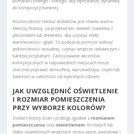
pomarańczowego i żółtego, aby wprowadzić dynamikę
do kompozycji barwnej.
Różnorodność tekstur dodatków jest równie ważna.
Mieszaj tkaniny, na przykład len, welwet i bawełnę z
plecionkami lub drewnem, aby uzyskać efekt
warstwowości i głębi. To podejście pomoże uniknąć
jednorodności wizualnej, czyniąc wnętrze ciekawszym i
bardziej przytulnym. Zastosowanie akcentów
kolorystycznych w odpowiednich miejscach może
znacznie poprawić atmosferę, wprowadzając ciepło lub
świeżość w zależności od wybranych odcieni.
JAK UWZGLĘDNIĆ OŚWIETLENIE
I ROZMIAR POMIESZCZENIA
PRZY WYBORZE KOLORÓW?
Dobierz kolory ścian i podłogi zgodnie z
rozmiarem
pomieszczenia
oraz
oświetleniem
. W małych lub
słabo oświetlonych wnętrzach stosuj jasne, pastelowe i