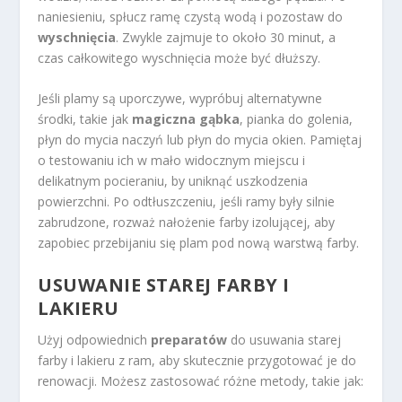
naniesieniu, spłucz ramę czystą wodą i pozostaw do
wyschnięcia
. Zwykle zajmuje to około 30 minut, a
czas całkowitego wyschnięcia może być dłuższy.
Jeśli plamy są uporczywe, wypróbuj alternatywne
środki, takie jak
magiczna gąbka
, pianka do golenia,
płyn do mycia naczyń lub płyn do mycia okien. Pamiętaj
o testowaniu ich w mało widocznym miejscu i
delikatnym pocieraniu, by uniknąć uszkodzenia
powierzchni. Po odtłuszczeniu, jeśli ramy były silnie
zabrudzone, rozważ nałożenie farby izolującej, aby
zapobiec przebijaniu się plam pod nową warstwą farby.
USUWANIE STAREJ FARBY I
LAKIERU
Użyj odpowiednich
preparatów
do usuwania starej
farby i lakieru z ram, aby skutecznie przygotować je do
renowacji. Możesz zastosować różne metody, takie jak: