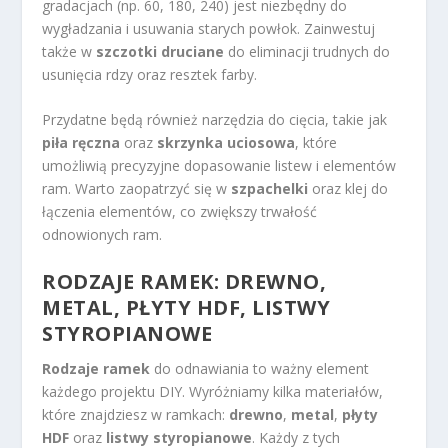
gradacjach (np. 60, 180, 240) jest niezbędny do
wygładzania i usuwania starych powłok. Zainwestuj
także w
szczotki druciane
do eliminacji trudnych do
usunięcia rdzy oraz resztek farby.
Przydatne będą również narzędzia do cięcia, takie jak
piła ręczna
oraz
skrzynka uciosowa
, które
umożliwią precyzyjne dopasowanie listew i elementów
ram. Warto zaopatrzyć się w
szpachelki
oraz klej do
łączenia elementów, co zwiększy trwałość
odnowionych ram.
RODZAJE RAMEK: DREWNO,
METAL, PŁYTY HDF, LISTWY
STYROPIANOWE
Rodzaje ramek
do odnawiania to ważny element
każdego projektu DIY. Wyróżniamy kilka materiałów,
które znajdziesz w ramkach:
drewno
,
metal
,
płyty
HDF
oraz
listwy styropianowe
. Każdy z tych