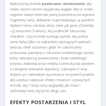
Wykorzystaj techniki
pozłacania
i
woskowania
, aby
nadać swoim ramom wyjątkowy wygląd. Aby to zrobić,
najpierw nanieś krem lub pastę pozłotniczą na wybrane
fragmenty ramy, delikatnie rozprowadzając ją pędzlem.
Wybierz różne odcienie złota, takie jak jasne (Chantilly)
czy nasycone (Trainon), aby podkreślić luksusowy
charakter. Użyj techniki suchego pędzla, aby pokryć
ramę farbą tylko na najbardziej wystających partiach,
tworząc efekt starzenia i głębi. Po zakończeniu
pozłacania, pamiętaj o nałożeniu bezbarwnego wosku,
który zabezpieczy powierzchnię i doda subtelnego
połysku. Nakładaj wosk miękką ściereczką lub pędzlem,
a następnie dokładnie wypoleruj. Zabezpiecz ramę
dopiero po całkowitym wyschnięciu wszystkich powłok,
aby uzyskać najlepsze efekty i trwałość. Używaj tych
technik, aby Twoje ramy wyglądały jak nowe i
zachowały swój styl przez długi czas.
EFEKTY POSTARZENIA I STYL