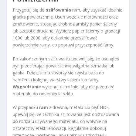
Przygotuj się do
szlifowania
ram, aby uzyskać idealnie
gładką powierzchnię. Usuń wszelkie nierówności oraz
zmatowienie, stosując drobnoziarnisty papier ścierny
lub szczotki druciane. Wybierz papier ścierny o gradacji
1000 lub 2000, aby delikatnie przeszlifować
powierzchnię ramy, co poprawi przyczepność farby.
Po zakończonym szlifowaniu upewnij się, że usunąłeś
pył, przecierając powierzchnię wilgotną szmatką lub
gąbką. Dzięki temu stworzy się czysta baza do
nałożenia kolejnej warstwy lakieru lub farby.
Wygładzanie
wykonuj ostrożnie, aby nie przetrzeć
materiału do odsłonięcia szkła.
W przypadku
ram
z drewna, metalu lub płyt HDF,
upewnij się, że technika szlifowania jest dostosowana
do rodzaju używanego materiału, co wpłynie na
ostateczny efekt renowacji. Regularnie dokonuj
przeglądów postępów, aby uniknąć uszkodzeń i