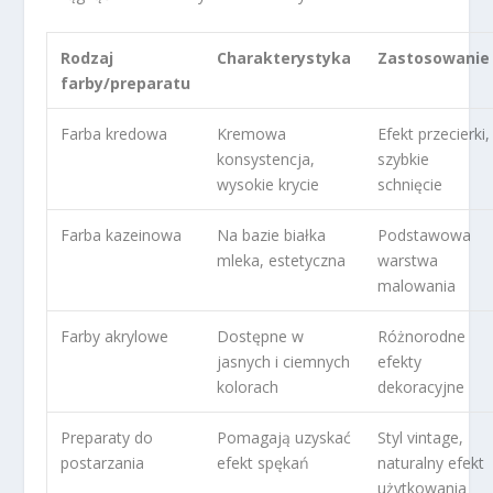
Rodzaj
Charakterystyka
Zastosowanie
farby/preparatu
Farba kredowa
Kremowa
Efekt przecierki,
konsystencja,
szybkie
wysokie krycie
schnięcie
Farba kazeinowa
Na bazie białka
Podstawowa
mleka, estetyczna
warstwa
malowania
Farby akrylowe
Dostępne w
Różnorodne
jasnych i ciemnych
efekty
kolorach
dekoracyjne
Preparaty do
Pomagają uzyskać
Styl vintage,
postarzania
efekt spękań
naturalny efekt
użytkowania