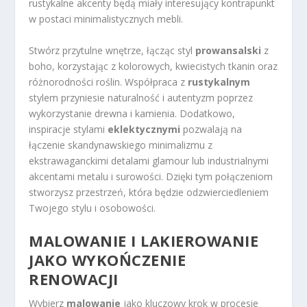
rustykalne akcenty będą miały interesujący kontrapunkt
w postaci minimalistycznych mebli.
Stwórz przytulne wnętrze, łącząc styl
prowansalski
z
boho, korzystając z kolorowych, kwiecistych tkanin oraz
różnorodności roślin. Współpraca z
rustykalnym
stylem przyniesie naturalność i autentyzm poprzez
wykorzystanie drewna i kamienia. Dodatkowo,
inspiracje stylami
eklektycznymi
pozwalają na
łączenie skandynawskiego minimalizmu z
ekstrawaganckimi detalami glamour lub industrialnymi
akcentami metalu i surowości. Dzięki tym połączeniom
stworzysz przestrzeń, która będzie odzwierciedleniem
Twojego stylu i osobowości.
MALOWANIE I LAKIEROWANIE
JAKO WYKOŃCZENIE
RENOWACJI
Wybierz
malowanie
jako kluczowy krok w procesie