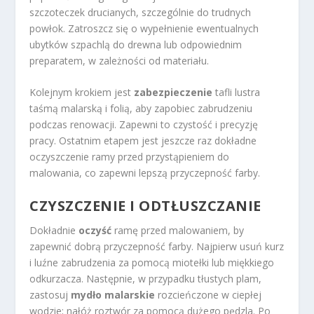
szczoteczek drucianych, szczególnie do trudnych
powłok. Zatroszcz się o wypełnienie ewentualnych
ubytków szpachlą do drewna lub odpowiednim
preparatem, w zależności od materiału.
Kolejnym krokiem jest
zabezpieczenie
tafli lustra
taśmą malarską i folią, aby zapobiec zabrudzeniu
podczas renowacji. Zapewni to czystość i precyzję
pracy. Ostatnim etapem jest jeszcze raz dokładne
oczyszczenie ramy przed przystąpieniem do
malowania, co zapewni lepszą przyczepność farby.
CZYSZCZENIE I ODTŁUSZCZANIE
Dokładnie
oczyść
ramę przed malowaniem, by
zapewnić dobrą przyczepność farby. Najpierw usuń kurz
i luźne zabrudzenia za pomocą miotełki lub miękkiego
odkurzacza. Następnie, w przypadku tłustych plam,
zastosuj
mydło malarskie
rozcieńczone w ciepłej
wodzie; nałóż roztwór za pomocą dużego pędzla. Po