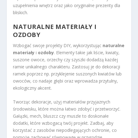
uzupełnienia wnętrz oraz jako oryginalne prezenty dla
bliskich.
NATURALNE MATERIAŁY I
OZDOBY
Wzbogać swoje projekty DIY, wykorzystując
naturalne
materiały
i
ozdoby
. Elementy takie jak liście, kwiaty,
suszone owoce, orzechy czy szyszki dodadzą każdej
ramie unikalnego charakteru. Zastosuj je do dekoracji
ramek poprzez np. przyklejenie suszonych kwiatów lub
owoców, co nadaje głębi oraz wprowadza przytulny,
ekologiczny akcent.
Tworząc dekoracje, użyj materiałów przyjaznych
środowisku, które można łatwo zdobyć i przetworzyć.
Gałązki, mech, bluszcz czy muszle to doskonałe
dodatki, które wzbogacą twój projekt. Zadbaj, aby
korzystać z zasobów niepodlegających ochronie, co
pomoże zachować równowagę w przyrodzie.