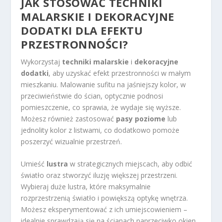
JAK STOSOWAĆ TECHNIKI
MALARSKIE I DEKORACYJNE
DODATKI DLA EFEKTU
PRZESTRONNOŚCI?
Wykorzystaj
techniki malarskie
i
dekoracyjne
dodatki
, aby uzyskać efekt przestronności w małym
mieszkaniu. Malowanie sufitu na jaśniejszy kolor, w
przeciwieństwie do ścian, optycznie podnosi
pomieszczenie, co sprawia, że wydaje się wyższe.
Możesz również zastosować
pasy poziome
lub
jednolity kolor z listwami, co dodatkowo pomoże
poszerzyć wizualnie przestrzeń.
Umieść
lustra
w strategicznych miejscach, aby odbić
światło oraz stworzyć iluzję większej przestrzeni.
Wybieraj duże lustra, które maksymalnie
rozprzestrzenią światło i powiększą optykę wnętrza.
Możesz eksperymentować z ich umiejscowieniem –
idealnie sprawdzają się na ścianach naprzeciwko okien.