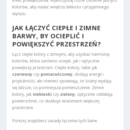
efekt powiększenia. Wykorzystaj różne odcienie jasnych
kolorów, aby nadać wnętrzu lekkości i przyjemnego
wyrazu.
JAK ŁĄCZYĆ CIEPŁE I ZIMNE
BARWY, BY OCIEPLIĆ I
POWIĘKSZYĆ PRZESTRZEŃ?
Łącz ciepłe kolory z zimnymi, aby uzyskać harmonię
kolorów, która zarówno ociepli, jak i optycznie
powiększy przestrzeń. Ciepłe kolory, takie jak
czerwony
czy
pomarańczowy
, dodają energii i
przytulności, ale również sprawiają, że ściany wydają
się bliższe, co pomniejsza pomieszczenie. Zimne
kolory, jak
niebieski
czy
zielony
, optycznie oddalają
powierzchnie, co skutkuje wrażeniem większej
przestrzeni.
Poniżej znajdziesz zasady łączenia tych barw: