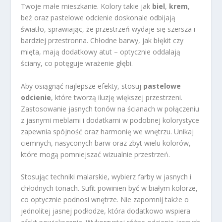
Twoje małe mieszkanie. Kolory takie jak
biel
,
krem
,
beż oraz pastelowe odcienie doskonale odbijają
światło, sprawiając, że przestrzeń wydaje się szersza i
bardziej przestronna. Chłodne barwy, jak błękit czy
mięta, mają dodatkowy atut – optycznie oddalają
ściany, co potęguje wrażenie głębi.
Aby osiągnąć najlepsze efekty, stosuj
pastelowe
odcienie
, które tworzą iluzję większej przestrzeni.
Zastosowanie jasnych tonów na ścianach w połączeniu
z jasnymi meblami i dodatkami w podobnej kolorystyce
zapewnia spójność oraz harmonię we wnętrzu. Unikaj
ciemnych, nasyconych barw oraz zbyt wielu kolorów,
które mogą pomniejszać wizualnie przestrzeń.
Stosując techniki malarskie, wybierz farby w jasnych i
chłodnych tonach. Sufit powinien być w białym kolorze,
co optycznie podnosi wnętrze. Nie zapomnij także o
jednolitej jasnej podłodze, która dodatkowo wspiera