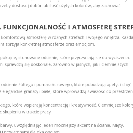
potrzeby dostosuj dobór lub ilość użytych kolorów, aby zachować
 FUNKCJONALNOŚĆ I ATMOSFERĘ STRE
ć komfortową atmosferę w różnych strefach Twojego wnętrza. Każd
która sprzyja konkretnej atmosferze oraz emocjom.
z spokojne, stonowane odcienie, które przyczyniają się do wyciszenia.
iemi sprawdzą się doskonale, zarówno w jasnych, jak i ciemniejszych
k odcienie żółtego i pomarańczowego, które pobudzają apetyt i chęć
eleganckie granaty i biele, które wprowadzą świeżość do przestrzeni
iego, które wspierają koncentrację i kreatywność. Ciemniejsze kolor
 skupieniu w trakcie pracy.
barwy, uwzględniając jeden mocniejszy akcent na ścianie. Mięty,
mi i przyjemnymi dla oka opcjami.