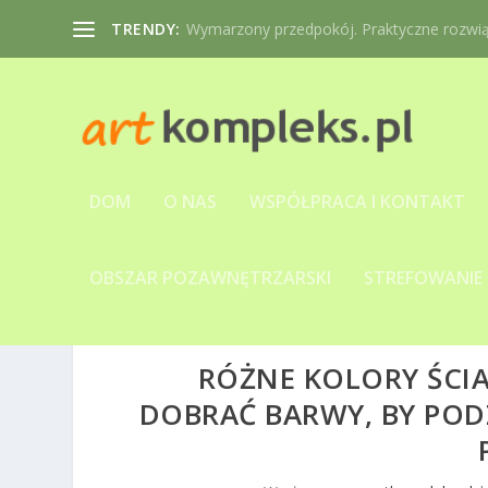
TRENDY:
Wymarzony przedpokój. Praktyczne rozwiąz
DOM
O NAS
WSPÓŁPRACA I KONTAKT
OBSZAR POZAWNĘTRZARSKI
STREFOWANIE
RÓŻNE KOLORY ŚCIA
DOBRAĆ BARWY, BY POD