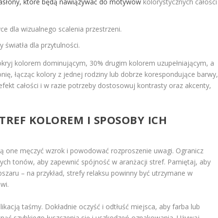
asłony, które będą nawiązywać do motywów
kolorystycznych całości
ce dla wizualnego scalenia przestrzeni.
 światła dla przytulności.
pokryj kolorem dominującym, 30% drugim kolorem uzupełniającym, a
ę, łącząc kolory z jednej rodziny lub dobrze korespondujące barwy
 efekt całości i w razie potrzeby dostosowuj kontrasty oraz akcenty,
TREF KOLOREM I SPOSOBY ICH
ą one męczyć wzrok i powodować rozproszenie uwagi. Ogranicz
ych tonów, aby zapewnić spójność w aranżacji stref. Pamiętaj, aby
bszaru – na przykład, strefy relaksu powinny być utrzymane w
wi.
kacją taśmy. Dokładnie oczyść i odtłuść miejsca, aby farba lub
knąć szybkiego łuszczenia się i uszkodzeń oznakowania. Używaj