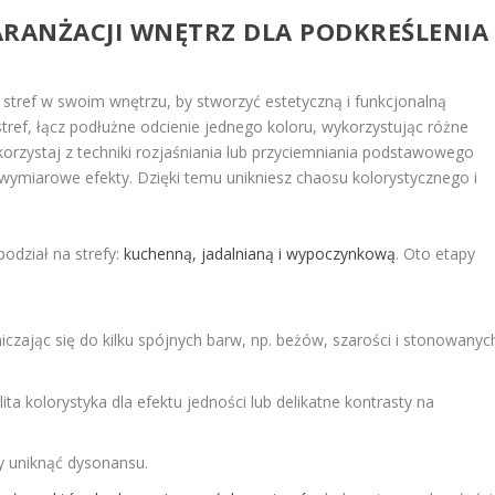
RANŻACJI WNĘTRZ DLA PODKREŚLENIA
stref w swoim wnętrzu, by stworzyć estetyczną i funkcjonalną
stref, łącz podłużne odcienie jednego koloru, wykorzystując różne
Skorzystaj z techniki rozjaśniania lub przyciemniania podstawowego
ójwymiarowe efekty. Dzięki temu unikniesz chaosu kolorystycznego i
podział na strefy:
kuchenną, jadalnianą i wypoczynkową
. Oto etapy
niczając się do kilku spójnych barw, np. beżów, szarości i stonowanyc
ta kolorystyka dla efektu jedności lub delikatne kontrasty na
by uniknąć dysonansu.