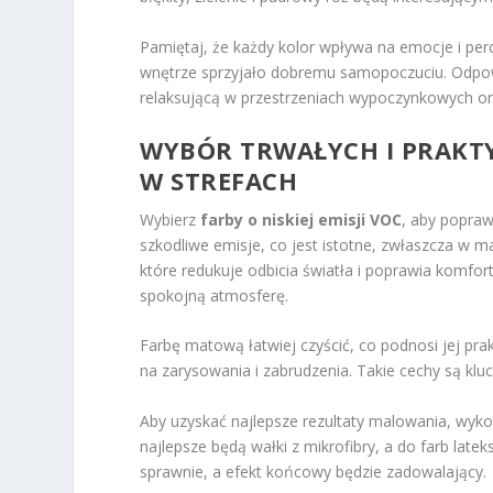
Pamiętaj, że każdy kolor wpływa na emocje i perc
wnętrze sprzyjało dobremu samopoczuciu. Odpowi
relaksującą w przestrzeniach wypoczynkowych or
WYBÓR TRWAŁYCH I PRAKT
W STREFACH
Wybierz
farby o niskiej emisji VOC
, aby popraw
szkodliwe emisje, co jest istotne, zwłaszcza w m
które redukuje odbicia światła i poprawia komfor
spokojną atmosferę.
Farbę matową łatwiej czyścić, co podnosi jej pr
na zarysowania i zabrudzenia. Takie cechy są klu
Aby uzyskać najlepsze rezultaty malowania, wyko
najlepsze będą wałki z mikrofibry, a do farb lat
sprawnie, a efekt końcowy będzie zadowalający.