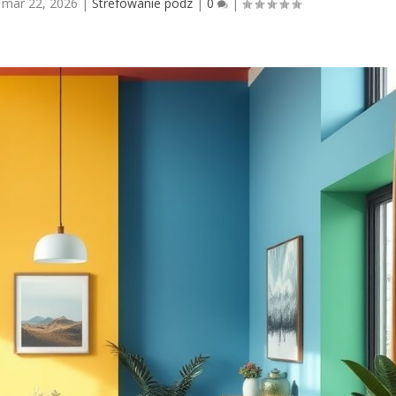
|
mar 22, 2026
|
Strefowanie podz
|
0
|