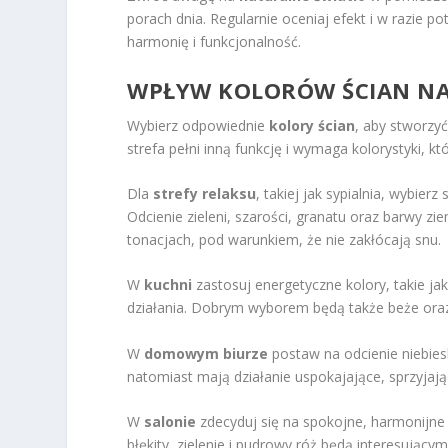
porach dnia. Regularnie oceniaj efekt i w razie 
harmonię i funkcjonalność.
WPŁYW KOLORÓW ŚCIAN NA
Wybierz odpowiednie
kolory ścian
, aby stworzy
strefa pełni inną funkcję i wymaga kolorystyki, 
Dla
strefy relaksu
, takiej jak sypialnia, wybier
Odcienie zieleni, szarości, granatu oraz barwy z
tonacjach, pod warunkiem, że nie zakłócają snu.
W
kuchni
zastosuj energetyczne kolory, takie ja
działania. Dobrym wyborem będą także beże oraz 
W
domowym biurze
postaw na odcienie niebiesk
natomiast mają działanie uspokajające, sprzyjając
W
salonie
zdecyduj się na spokojne, harmonijne 
błękity, zielenie i pudrowy róż będą interesujący