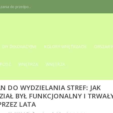
ania do przedpo...
DIY DEKORACYJNE
KOLORY WNĘTRZACH
OBSZAR 
 PODZ
WNĘTRZA
WNĘTRZA
N DO WYDZIELANIA STREF: JAK
ZIAŁ BYŁ FUNKCJONALNY I TRWAŁ
PRZEZ LATA