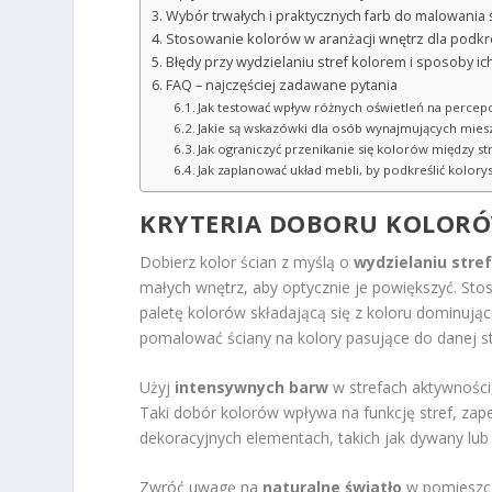
Wybór trwałych i praktycznych farb do malowania 
Stosowanie kolorów w aranżacji wnętrz dla podkre
Błędy przy wydzielaniu stref kolorem i sposoby ic
FAQ – najczęściej zadawane pytania
Jak testować wpływ różnych oświetleń na percep
Jakie są wskazówki dla osób wynajmujących mies
Jak ograniczyć przenikanie się kolorów między s
Jak zaplanować układ mebli, by podkreślić kolorys
KRYTERIA DOBORU KOLORÓW
Dobierz kolor ścian z myślą o
wydzielaniu stre
małych wnętrz, aby optycznie je powiększyć. Sto
paletę kolorów składającą się z koloru dominują
pomalować ściany na kolory pasujące do danej s
Użyj
intensywnych barw
w strefach aktywności
Taki dobór kolorów wpływa na funkcję stref, zap
dekoracyjnych elementach, takich jak dywany lub
Zwróć uwagę na
naturalne światło
w pomieszcz