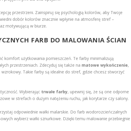
epcję przestrzeni. Zainspiruj się psychologią kolorów, aby Twoje
edni dobór kolorów znacznie wpłynie na atmosferę stref –
az motywującą w biurze.
YCZNYCH FARB DO MALOWANIA ŚCIAN
ić komfort użytkowania pomieszczeń. Te farby minimalizują
ałych przestrzeniach. Zdecyduj się także na
matowe wykończenie
,
t wzrokowy. Takie farby są idealne do stref, gdzie chcesz stworzyć
aktyczność. Wybierając
trwałe farby
, upewnij się, że są one odporne
czowe w strefach o dużym natężeniu ruchu, jak korytarze czy salony.
rzystaj odpowiednie wałki malarskie. Do farb wodorozcieńczalnych
eksowych wybierz wałki sznurkowe. Dzięki temu malowanie przebiegnie