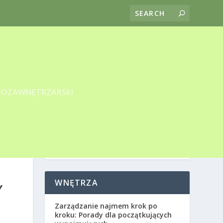
POZAWNĘTRZARSKI
WNĘTRZA
Y
Zarządzanie najmem krok po
kroku: Porady dla początkujących