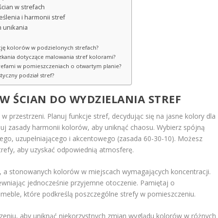
ścian w strefach
ślenia i harmonii stref
h unikania
cję kolorów w podzielonych strefach?
zkania dotyczące malowania stref kolorami?
trefami w pomieszczeniach o otwartym planie?
tyczny podział stref?
 ŚCIAN DO WYDZIELANIA STREF
f
w przestrzeni. Planuj funkcje stref, decydując się na jasne kolory dla
suj zasady harmonii kolorów, aby uniknąć chaosu. Wybierz spójną
cego, uzupełniającego i akcentowego (zasada 60-30-10). Możesz
trefy, aby uzyskać odpowiednią atmosferę.
, a stonowanych kolorów w miejscach wymagających koncentracji.
ewniając jednocześnie przyjemne otoczenie. Pamiętaj o
 meble, które podkreślą poszczególne strefy w pomieszczeniu.
eniu, aby uniknąć niekorzystnych zmian wyglądu kolorów w różnych