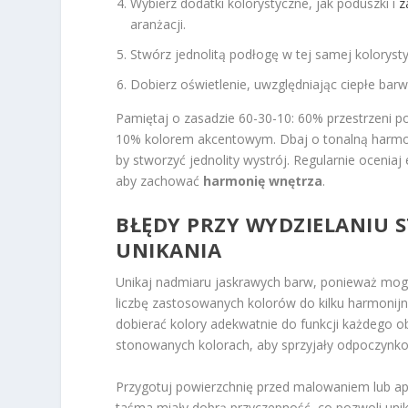
Wybierz dodatki kolorystyczne, jak poduszki i
z
aranżacji.
Stwórz jednolitą podłogę w tej samej kolorysty
Dobierz oświetlenie, uwzględniając ciepłe barwy
Pamiętaj o zasadzie 60-30-10: 60% przestrzeni 
10% kolorem akcentowym. Dbaj o tonalną harmoni
by stworzyć jednolity wystrój. Regularnie oceniaj
aby zachować
harmonię wnętrza
.
BŁĘDY PRZY WYDZIELANIU S
UNIKANIA
Unikaj nadmiaru jaskrawych barw, ponieważ mog
liczbę zastosowanych kolorów do kilku harmonijn
dobierać kolory adekwatnie do funkcji każdego o
stonowanych kolorach, aby sprzyjały odpoczynko
Przygotuj powierzchnię przed malowaniem lub apli
taśma miały dobrą przyczepność, co pozwoli uni