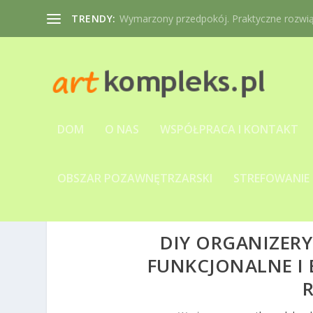
TRENDY:
Wymarzony przedpokój. Praktyczne rozwiąz
DOM
O NAS
WSPÓŁPRACA I KONTAKT
OBSZAR POZAWNĘTRZARSKI
STREFOWANIE
DIY ORGANIZERY
FUNKCJONALNE I 