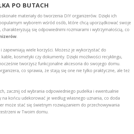
ŁKA PO BUTACH
skonałe materiały do tworzenia DIY organizerów. Dzięki ich
ne popularnym wyborem wśród osób, które chcą uporządkować swoje
, charakteryzują się odpowiednimi rozmiarami i wytrzymałością, co
nizerów
.
 i zapewniają wiele korzyści. Możesz je wykorzystać do
kable, kosmetyki czy dokumenty. Dzięki możliwości recyklingu,
dnocześnie tworzysz funkcjonalne akcesoria do swojego domu.
anizera, co sprawia, że stają się one nie tylko praktyczne, ale też
ach, zacznij od wybrania odpowiedniego pudełka i ewentualnie
by na końcu udekorować je według własnego uznania, co doda
izer może stać się świetnym rozwiązaniem do przechowywania
rzestrzeni w Twoim domu.