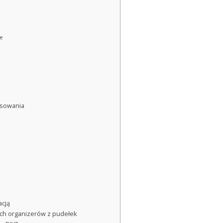
ne
osowania
acją
ch organizerów z pudełek