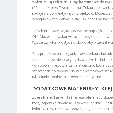
Wykorzystaj
tekturę
i
tuby kartonowe
do tworz
różne funkcje w Twoim domu. Tektura to świetny m
nadaje się do kreatywnych projektów. Możesz z n
skomplikowane. Łatwo ją ciąć, składać i łączyć,
Tuby kartonowe, wykorzystywane najczęściej po p
DIY. Możesz je wykorzystać na przykład do stworz
Wystarczy kilka prostych kroków, aby przekształci
Przy projektowaniu organizerów z tektury lub tu
farb, papierów dekoracyjnych, a także technik ja
wyjątkowe i niepowtarzalne akcesoria, które będą
szczoteczki do zębów, czy wielowarstwowe struktu
tylko funkcjonalne, ale również estetyczne.
DODATKOWE MATERIAŁY: KLEJ
Zbierz
kleje
,
farby
i
taśmy ozdobne
, aby skut
który zapewnia trwałość i szybkość aplikacji. Zas
kolorów. Użyj taśm ozdobnych, aby dodać atrakcy