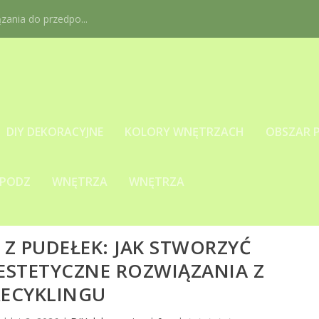
ania do przedpo...
DIY DEKORACYJNE
KOLORY WNĘTRZACH
OBSZAR 
 PODZ
WNĘTRZA
WNĘTRZA
 Z PUDEŁEK: JAK STWORZYĆ
ESTETYCZNE ROZWIĄZANIA Z
RECYKLINGU