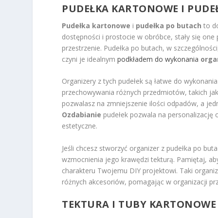
PUDEŁKA KARTONOWE I PUDE
Pudełka kartonowe
i
pudełka po butach
to do
dostępności i prostocie w obróbce, stały się o
przestrzenie. Pudełka po butach, w szczególności
czyni je idealnym
podkładem do wykonania
orga
Organizery z tych pudełek są łatwe do wykonania
przechowywania różnych przedmiotów, takich jak 
pozwalasz na zmniejszenie ilości odpadów, a je
Ozdabianie
pudełek pozwala na personalizację org
estetyczne.
Jeśli chcesz stworzyć organizer z pudełka po but
wzmocnienia jego krawędzi tekturą. Pamiętaj, a
charakteru Twojemu DIY projektowi. Taki organ
różnych akcesoriów, pomagając w organizacji p
TEKTURA I TUBY KARTONOWE