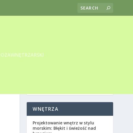
POZAWNĘTRZARSKI
WNĘTRZA
Projektowanie wnętrz w stylu
morskim: Błękit i świeżość nad