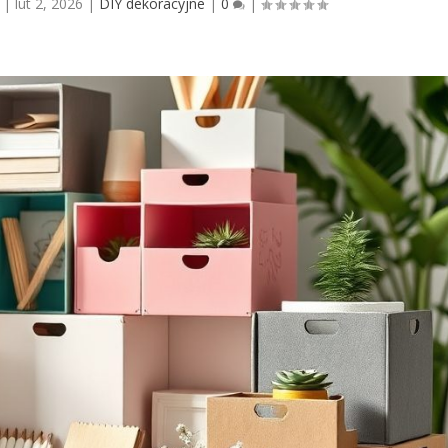
|
lut 2, 2026
|
DIY dekoracyjne
|
0
|