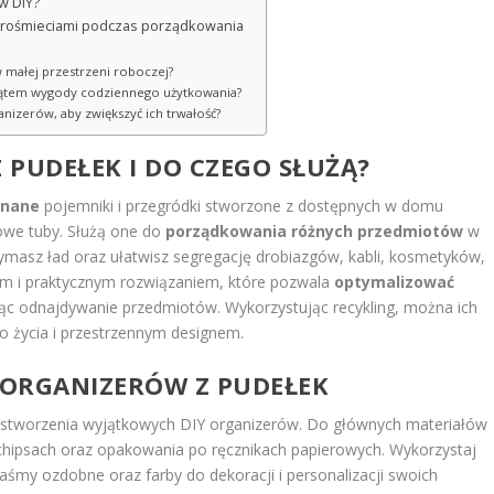
w DIY?
trośmieciami podczas porządkowania
 małej przestrzeni roboczej?
 kątem wygody codziennego użytkowania?
anizerów, aby zwiększyć ich trwałość?
Z PUDEŁEK I DO CZEGO SŁUŻĄ?
onane
pojemniki i przegródki stworzone z dostępnych w domu
nowe tuby. Służą one do
porządkowania różnych przedmiotów
w
rzymasz ład oraz ułatwisz segregację drobiazgów, kabli, kosmetyków,
tym i praktycznym rozwiązaniem, które pozwala
optymalizować
ąc odnajdywanie przedmiotów. Wykorzystując recykling, można ich
o życia i przestrzennym designem.
 ORGANIZERÓW Z PUDEŁEK
stworzenia wyjątkowych DIY organizerów. Do głównych materiałów
chipsach oraz opakowania po ręcznikach papierowych. Wykorzystaj
 taśmy ozdobne oraz farby do dekoracji i personalizacji swoich