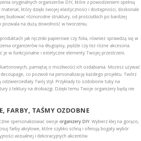
enia oryginalnych organizerów DIY, które z powodzeniem spełnią
ateriał, który dzięki swojej elastyczności i dostępności, doskonale
iej budować różnorodne struktury, od prościutkich po bardziej
 co pozwala na dużą dowolność w tworzeniu.
roduktach jak ręczniki papierowe czy folia, również sprawdzą się w
enia organizerów na długopisy, pędzle czy też różne akcesoria.
ć je w funkcjonalne i estetyczne elementy Twojej przestrzeni.
b kartonowych, pamiętaj o możliwości ich ozdabiania. Możesz używać
k decoupage, co pozwoli na personalizację każdego projektu. Twórz
 odzwierciedlały Twój styl. Przykłady to ozdobione tuby na
ry z tektury na drobiazgi. Dzięki temu Twoje organizery będą nie
E, FARBY, TAŚMY OZDOBNE
ecznie spersonalizować swoje
organizery DIY
. Wybierz klej na gorąco,
tosuj farby akrylowe, które szybko schną i oferują bogaty wybór
jności wizualnej i dekoracyjnych akcentów.