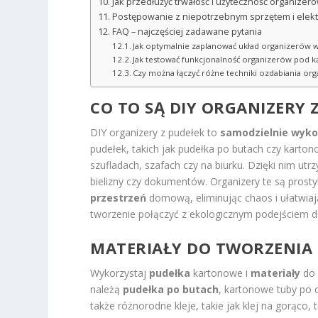
Jak przedłużyć trwałość i użyteczność organizeró
Postępowanie z niepotrzebnym sprzętem i elek
FAQ – najczęściej zadawane pytania
Jak optymalnie zaplanować układ organizerów w
Jak testować funkcjonalność organizerów pod
Czy można łączyć różne techniki ozdabiania org
CO TO SĄ DIY ORGANIZERY 
DIY organizery z pudełek to
samodzielnie wyk
pudełek, takich jak pudełka po butach czy karto
szufladach, szafach czy na biurku. Dzięki nim ut
bielizny czy dokumentów. Organizery te są pros
przestrzeń
domową, eliminując chaos i ułatwiaj
tworzenie połączyć z ekologicznym podejściem d
MATERIAŁY DO TWORZENIA
Wykorzystaj
pudełka
kartonowe i
materiały
do 
należą
pudełka po butach
, kartonowe tuby po 
także różnorodne kleje, takie jak klej na gorąco,