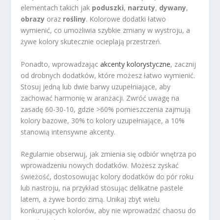
elementach takich jak
poduszki
,
narzuty
,
dywany
,
obrazy
oraz
rośliny
. Kolorowe dodatki łatwo
wymienić, co umożliwia szybkie zmiany w wystroju, a
żywe kolory skutecznie ocieplają przestrzeń.
Ponadto, wprowadzając
akcenty kolorystyczne
, zacznij
od drobnych dodatków, które możesz łatwo wymienić.
Stosuj jedną lub dwie barwy uzupełniające, aby
zachować harmonię w aranżacji. Zwróć uwagę na
zasadę 60-30-10, gdzie >60% pomieszczenia zajmują
kolory bazowe, 30% to kolory uzupełniające, a 10%
stanowią intensywne akcenty.
Regularnie obserwuj, jak zmienia się odbiór wnętrza po
wprowadzeniu nowych dodatków. Możesz zyskać
świeżość, dostosowując kolory dodatków do pór roku
lub nastroju, na przykład stosując delikatne pastele
latem, a żywe bordo zimą. Unikaj zbyt wielu
konkurujących kolorów, aby nie wprowadzić chaosu do