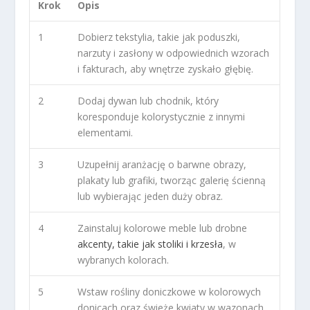
Krok
Opis
1
Dobierz tekstylia, takie jak poduszki,
narzuty i zasłony w odpowiednich wzorach
i fakturach, aby wnętrze zyskało głębię.
2
Dodaj dywan lub chodnik, który
koresponduje kolorystycznie z innymi
elementami.
3
Uzupełnij aranżację o barwne obrazy,
plakaty lub grafiki, tworząc galerię ścienną
lub wybierając jeden duży obraz.
4
Zainstaluj kolorowe meble lub drobne
akcenty, takie jak stoliki i krzesła
, w
wybranych kolorach.
5
Wstaw rośliny doniczkowe w kolorowych
donicach oraz świeże kwiaty w wazonach,