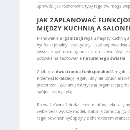
Sprawdź, jak różnorodne typy regałów mogą wspi
JAK ZAPLANOWAĆ FUNKCJON
MIĘDZY KUCHNIĄ A SALON
Planowanie
organizacji
regału między kuchnią a
był funkcjonalny i estetyczny. Ustal odpowiednią w
wysoki regał może ograniczać otoczenie. Wybie
pozwala na zachowanie
naturalnego światła
.
Zadbać o
dwustronną funkcjonalność
regału, 
Przemyśl lokalizację regału, aby nie utrudniał k
przestrzeni. Zaplanuj estetyczną organizację pó
spójną kolorystykę.
Rozważ również dodanie elementów dekoracyjnych 
wybierzesz wyższy model, stabilnie zamocuj go d
regał powinien być spójny z charakterem aranżac