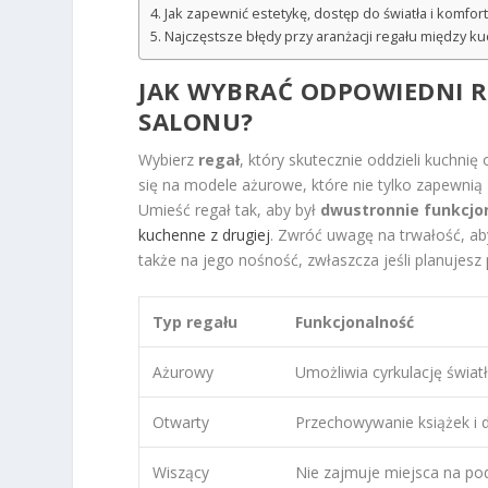
Jak zapewnić estetykę, dostęp do światła i komfor
Najczęstsze błędy przy aranżacji regału między kuc
JAK WYBRAĆ ODPOWIEDNI 
SALONU
?
Wybierz
regał
, który skutecznie oddzieli kuchni
się na modele ażurowe, które nie tylko zapewnią
Umieść regał tak, aby był
dwustronnie funkcjo
kuchenne z drugiej
. Zwróć uwagę na trwałość, a
także na jego nośność, zwłaszcza jeśli planujes
Typ regału
Funkcjonalność
Ażurowy
Umożliwia cyrkulację świat
Otwarty
Przechowywanie książek i d
Wiszący
Nie zajmuje miejsca na po