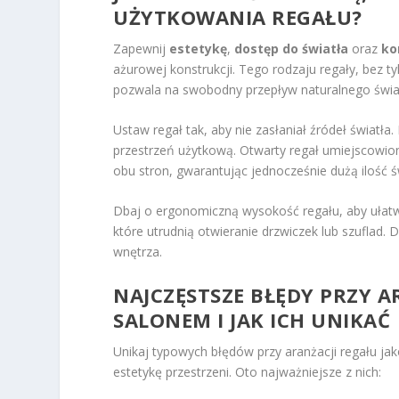
UŻYTKOWANIA REGAŁU?
Zapewnij
estetykę
,
dostęp do światła
oraz
ko
ażurowej konstrukcji. Tego rodzaju regały, bez tyl
pozwala na swobodny przepływ naturalnego świa
Ustaw regał tak, aby nie zasłaniał źródeł świat
przestrzeń użytkową. Otwarty regał umiejscowion
obu stron, gwarantując jednocześnie dużą ilość ś
Dbaj o ergonomiczną wysokość regału, aby ułatwi
które utrudnią otwieranie drzwiczek lub szuflad.
wnętrza.
NAJCZĘSTSZE BŁĘDY PRZY A
SALONEM I JAK ICH UNIKAĆ
Unikaj typowych błędów przy aranżacji regału j
estetykę przestrzeni. Oto najważniejsze z nich: