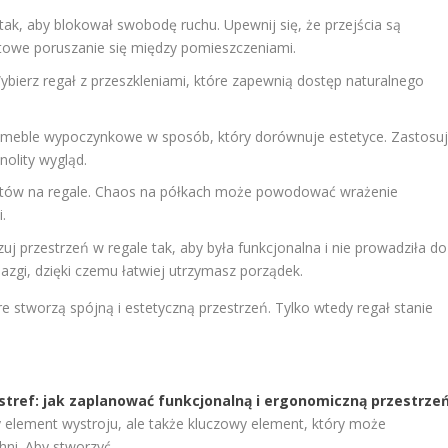
 tak, aby blokował swobodę ruchu. Upewnij się, że przejścia są
towe poruszanie się między pomieszczeniami.
bierz regał z przeszkleniami, które zapewnią dostęp naturalnego
meble wypoczynkowe w sposób, który dorównuje estetyce. Zastosu
nolity wygląd.
otów na regale. Chaos na półkach może powodować wrażenie
.
uj przestrzeń w regale tak, aby była funkcjonalna i nie prowadziła do
azgi, dzięki czemu łatwiej utrzymasz porządek.
e stworzą spójną i estetyczną przestrzeń. Tylko wtedy regał stanie
.
stref: jak zaplanować funkcjonalną i ergonomiczną przestrze
y element wystroju, ale także kluczowy element, który może
ni. Aby stworzyć...