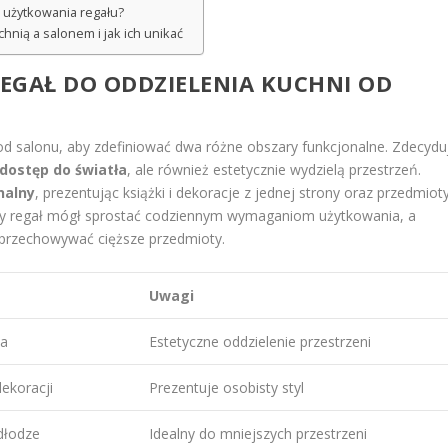
t użytkowania regału?
hnią a salonem i jak ich unikać
REGAŁ DO
ODDZIELENIA KUCHNI OD
ę od salonu, aby zdefiniować dwa różne obszary funkcjonalne. Zdecydu
dostęp do światła
, ale również estetycznie wydzielą przestrzeń.
nalny
, prezentując książki i dekoracje z jednej strony oraz przedmiot
by regał mógł sprostać codziennym wymaganiom użytkowania, a
z przechowywać cięższe przedmioty.
Uwagi
ła
Estetyczne oddzielenie przestrzeni
ekoracji
Prezentuje osobisty styl
dłodze
Idealny do mniejszych przestrzeni