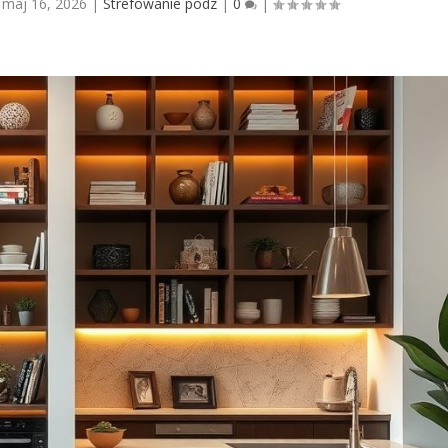
|
maj 16, 2026
|
Strefowanie podz
|
0
|