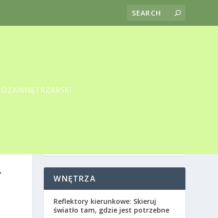
POZAWNĘTRZARSKI
A
WNĘTRZA
Reflektory kierunkowe: Skieruj
światło tam, gdzie jest potrzebne