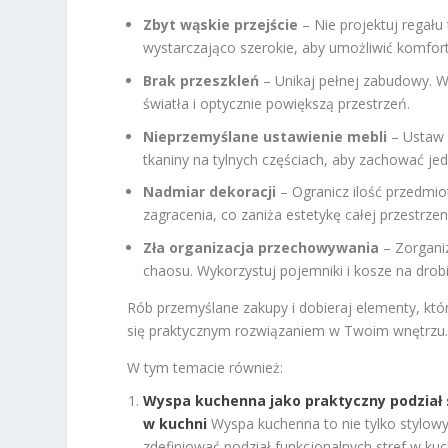
Zbyt wąskie przejście
– Nie projektuj regału
wystarczająco szerokie, aby umożliwić komfor
Brak przeszkleń
– Unikaj pełnej zabudowy. Wy
światła i optycznie powiększą przestrzeń.
Nieprzemyślane ustawienie mebli
– Ustaw 
tkaniny na tylnych częściach, aby zachować jed
Nadmiar dekoracji
– Ogranicz ilość przedmi
zagracenia, co zaniża estetykę całej przestrzeni
Zła organizacja przechowywania
– Zorganiz
chaosu. Wykorzystuj pojemniki i kosze na drobi
Rób przemyślane zakupy i dobieraj elementy, któr
się praktycznym rozwiązaniem w Twoim wnętrzu
W tym temacie również:
Wyspa kuchenna jako praktyczny podział 
w kuchni
Wyspa kuchenna to nie tylko stylow
zdefiniować podział funkcjonalnych stref w kuch