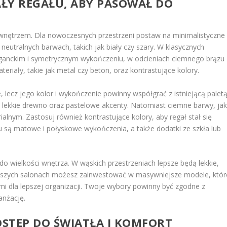
AŁY REGAŁU, ABY PASOWAŁ DO
wnętrzem. Dla nowoczesnych przestrzeni postaw na minimalistyczne
eutralnych barwach, takich jak biały czy szary. W klasycznych
eganckim i symetrycznym wykończeniu, w odcieniach ciemnego brązu
eriały, takie jak metal czy beton, oraz kontrastujące kolory.
, lecz jego kolor i wykończenie powinny współgrać z istniejącą paletą
lekkie drewno oraz pastelowe akcenty. Natomiast ciemne barwy, ja
rialnym. Zastosuj również kontrastujące kolory, aby regał stał się
są matowe i połyskowe wykończenia, a także dodatki ze szkła lub
o wielkości wnętrza. W wąskich przestrzeniach lepsze będą lekkie,
ększych salonach możesz zainwestować w masywniejsze modele, któr
i dla lepszej organizacji. Twoje wybory powinny być zgodne z
anżację.
OSTĘP DO ŚWIATŁA I KOMFORT