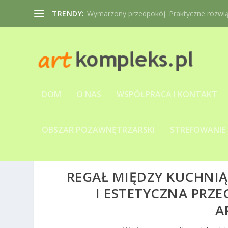
TRENDY:
Wymarzony przedpokój. Praktyczne rozwiąz
DOM
O NAS
WSPÓŁPRACA I KONTAKT
OBSZAR POZAWNĘTRZARSKI
STREFOWANIE
REGAŁ MIĘDZY KUCHNI
I ESTETYCZNA PRZ
A