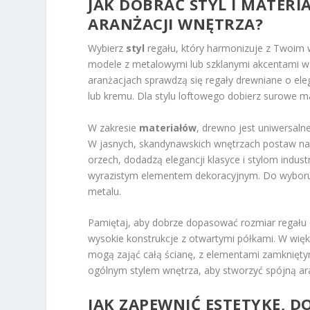
JAK DOBRAĆ STYL I MATERI
ARANŻACJI WNĘTRZA?
Wybierz
styl
regału, który harmonizuje z Twoim 
modele z metalowymi lub szklanymi akcentami w n
aranżacjach sprawdzą się regały drewniane o el
lub kremu. Dla stylu loftowego dobierz surowe mat
W zakresie
materiałów
, drewno jest uniwersalne
W jasnych, skandynawskich wnętrzach postaw na 
orzech, dodadzą elegancji klasyce i stylom indust
wyrazistym elementem dekoracyjnym. Do wyboru 
metalu.
Pamiętaj, aby dobrze dopasować rozmiar regału d
wysokie konstrukcje z otwartymi półkami. W wi
mogą zająć całą ścianę, z elementami zamkniętym
ogólnym stylem wnętrza, aby stworzyć spójną ar
JAK ZAPEWNIĆ ESTETYKĘ, D