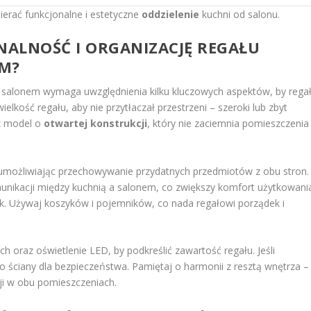
erać funkcjonalne i estetyczne
oddzielenie
kuchni od salonu.
ALNOŚĆ I ORGANIZACJĘ REGAŁU
EM?
 salonem wymaga uwzględnienia kilku kluczowych aspektów, by rega
ielkość regału, aby nie przytłaczał przestrzeni – szeroki lub zbyt
rz model o
otwartej konstrukcji
, który nie zaciemnia pomieszczenia 
umożliwiając przechowywanie przydatnych przedmiotów z obu stron.
omunikacji między kuchnią a salonem, co zwiększy komfort użytkowani
łek. Używaj koszyków i pojemników, co nada regałowi porządek i
oraz oświetlenie LED, by podkreślić zawartość regału. Jeśli
o ściany dla bezpieczeństwa. Pamiętaj o harmonii z resztą wnętrza –
ji w obu pomieszczeniach.