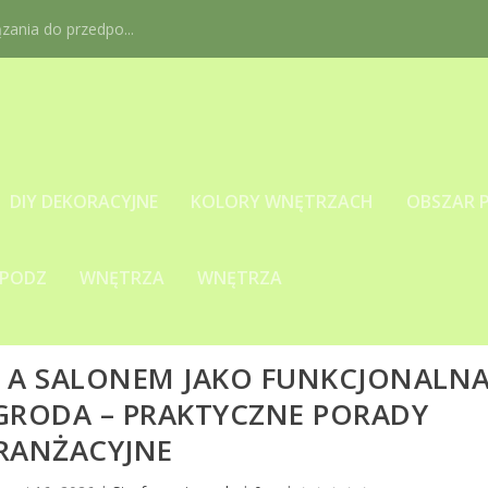
ania do przedpo...
DIY DEKORACYJNE
KOLORY WNĘTRZACH
OBSZAR 
 PODZ
WNĘTRZA
WNĘTRZA
Ą A SALONEM JAKO FUNKCJONALN
EGRODA – PRAKTYCZNE PORADY
RANŻACYJNE