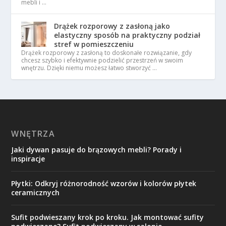
mebli i …
Drążek rozporowy z zasłoną jako
elastyczny sposób na praktyczny podział
stref w pomieszczeniu
Drążek rozporowy z zasłoną to doskonałe rozwiązanie, gdy
chcesz szybko i efektywnie podzielić przestrzeń w swoim
wnętrzu. Dzięki niemu możesz łatwo stworzyć …
WNĘTRZA
Jaki dywan pasuje do brązowych mebli? Porady i
inspiracje
Płytki: Odkryj różnorodność wzorów i kolorów płytek
ceramicznych
Sufit podwieszany krok po kroku. Jak montować sufity