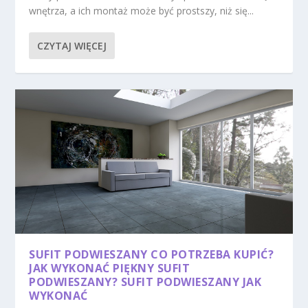
wnętrza, a ich montaż może być prostszy, niż się...
CZYTAJ WIĘCEJ
SUFIT PODWIESZANY CO POTRZEBA KUPIĆ?
JAK WYKONAĆ PIĘKNY SUFIT
PODWIESZANY? SUFIT PODWIESZANY JAK
WYKONAĆ