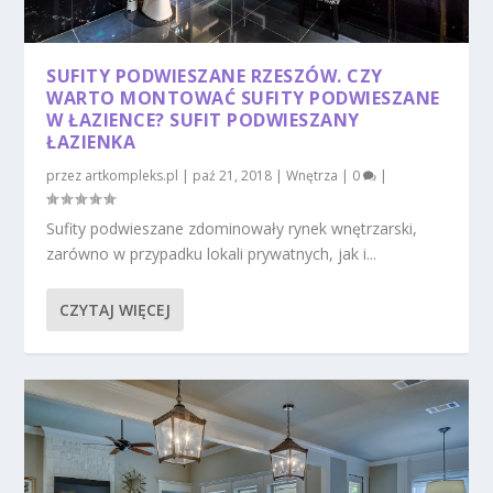
SUFITY PODWIESZANE RZESZÓW. CZY
WARTO MONTOWAĆ SUFITY PODWIESZANE
W ŁAZIENCE? SUFIT PODWIESZANY
ŁAZIENKA
przez
artkompleks.pl
|
paź 21, 2018
|
Wnętrza
|
0
|
Sufity podwieszane zdominowały rynek wnętrzarski,
zarówno w przypadku lokali prywatnych, jak i...
CZYTAJ WIĘCEJ