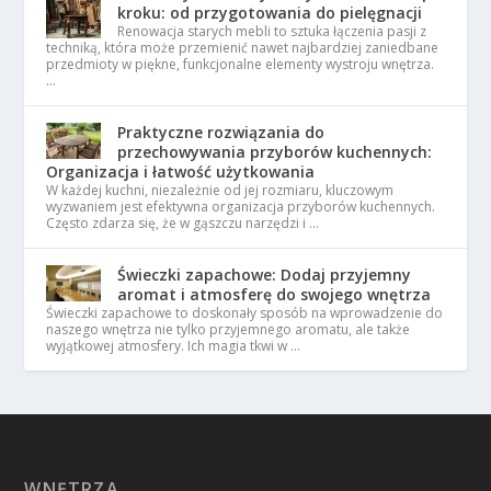
kroku: od przygotowania do pielęgnacji
Renowacja starych mebli to sztuka łączenia pasji z
techniką, która może przemienić nawet najbardziej zaniedbane
przedmioty w piękne, funkcjonalne elementy wystroju wnętrza.
…
Praktyczne rozwiązania do
przechowywania przyborów kuchennych:
Organizacja i łatwość użytkowania
W każdej kuchni, niezależnie od jej rozmiaru, kluczowym
wyzwaniem jest efektywna organizacja przyborów kuchennych.
Często zdarza się, że w gąszczu narzędzi i …
Świeczki zapachowe: Dodaj przyjemny
aromat i atmosferę do swojego wnętrza
Świeczki zapachowe to doskonały sposób na wprowadzenie do
naszego wnętrza nie tylko przyjemnego aromatu, ale także
wyjątkowej atmosfery. Ich magia tkwi w …
WNĘTRZA