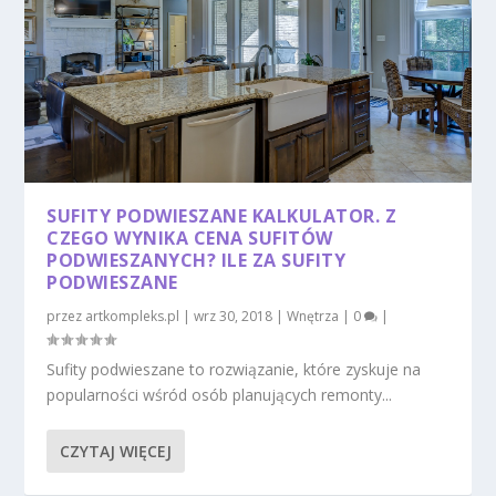
SUFITY PODWIESZANE KALKULATOR. Z
CZEGO WYNIKA CENA SUFITÓW
PODWIESZANYCH? ILE ZA SUFITY
PODWIESZANE
przez
artkompleks.pl
|
wrz 30, 2018
|
Wnętrza
|
0
|
Sufity podwieszane to rozwiązanie, które zyskuje na
popularności wśród osób planujących remonty...
CZYTAJ WIĘCEJ