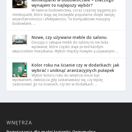
wynajem to najlepszy wybór?
W świecie budownictwa, coraz częściej sięgamy po
minikoparki, które stają się niezwykle popularne dzięki swojej
wszechstronności i efektywności. Te kompaktowe maszyny
budowlane, …
Nowe, czy używane meble do salonu
Decyzja o zakupie mebli do salonu to nie lada
wyzwanie, które często staje przed każdym
właścicielem mieszkania. Wybór między nowymi a używanymi …
Kolor roku na ścianie czy w dodatkach: jak
wybrać i uniknąć aranżacyjnych pułapek
Wybór koloru roku do wnętrza może być
wyzwaniem, zwłaszcza gdy zastanawiasz się, czy lepiej
zastosować go na ścianach, czy też w dodatkach. …
WNĘTRZA
Rozwiązania dla małej łazienki: Optymalne