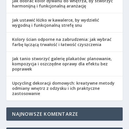
Jak dobrać kolor dywanu do wnętrza, by stworzyć
harmonijną i funkcjonalną aranżację
Jak ustawić łóżko w kawalerce, by wydzielić
wygodną i funkcjonalną strefę snu
Kolory ścian odporne na zabrudzenia: jak wybrać
farbę łączącą trwałość i łatwość czyszczenia
Jak tanio stworzyć galerię plakatów: planowanie,
kompozycja i oszczędne oprawy dla efektu bez
poprawek
Upcycling dekoracji domowych: kreatywne metody
odmiany wnętrz z odzysku i ich praktyczne
zastosowanie
NAJNOWSZE KOMENTARZE